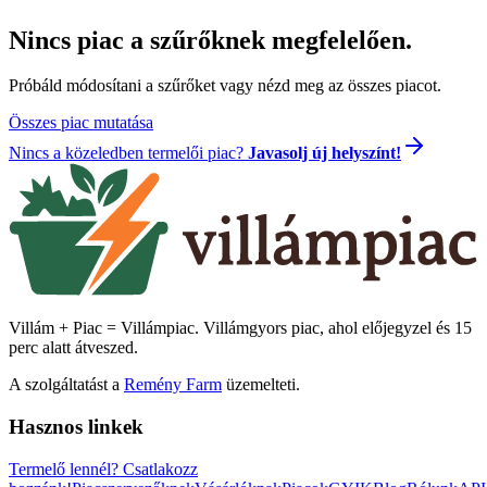
Nincs piac a szűrőknek megfelelően.
Próbáld módosítani a szűrőket vagy nézd meg az összes piacot.
Összes piac mutatása
Nincs a közeledben termelői piac?
Javasolj új helyszínt!
Villám + Piac = Villámpiac. Villámgyors piac, ahol előjegyzel és 15
perc alatt átveszed.
A szolgáltatást a
Remény Farm
üzemelteti.
Hasznos linkek
Termelő lennél?
Csatlakozz