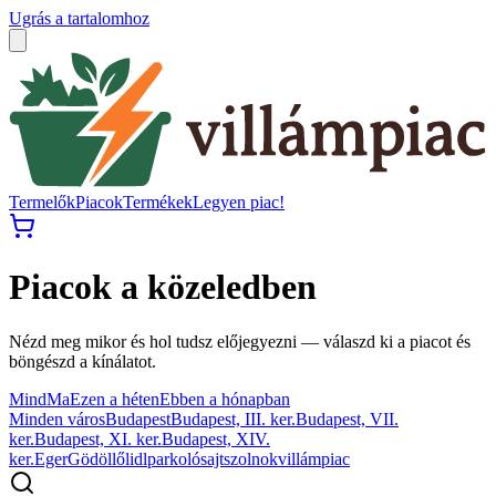
Ugrás a tartalomhoz
Termelők
Piacok
Termékek
Legyen piac!
Piacok a közeledben
Nézd meg mikor és hol tudsz előjegyezni — válaszd ki a piacot és
böngészd a kínálatot.
Mind
Ma
Ezen a héten
Ebben a hónapban
Minden város
Budapest
Budapest, III. ker.
Budapest, VII.
ker.
Budapest, XI. ker.
Budapest, XIV.
ker.
Eger
Gödöllő
lidl
parkoló
sajt
szolnok
villámpiac