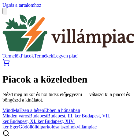
Ugrás a tartalomhoz
Termelők
Piacok
Termékek
Legyen piac!
Piacok a közeledben
Nézd meg mikor és hol tudsz előjegyezni — válaszd ki a piacot és
böngészd a kínálatot.
Mind
Ma
Ezen a héten
Ebben a hónapban
Minden város
Budapest
Budapest, III. ker.
Budapest, VII.
ker.
Budapest, XI. ker.
Budapest, XIV.
ker.
Eger
Gödöllő
lidl
parkoló
sajt
szolnok
villámpiac