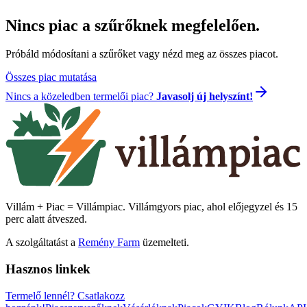
Nincs piac a szűrőknek megfelelően.
Próbáld módosítani a szűrőket vagy nézd meg az összes piacot.
Összes piac mutatása
Nincs a közeledben termelői piac?
Javasolj új helyszínt!
Villám + Piac = Villámpiac. Villámgyors piac, ahol előjegyzel és 15
perc alatt átveszed.
A szolgáltatást a
Remény Farm
üzemelteti.
Hasznos linkek
Termelő lennél?
Csatlakozz