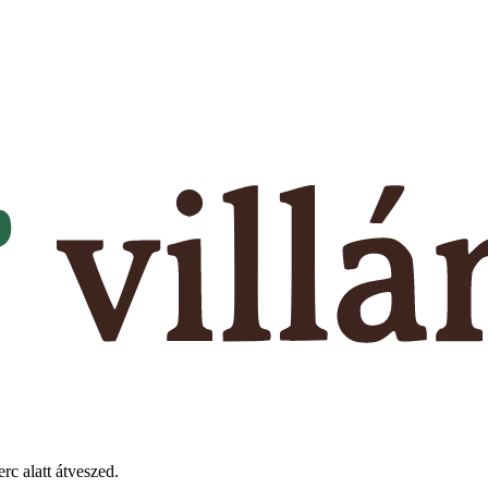
rc alatt átveszed.