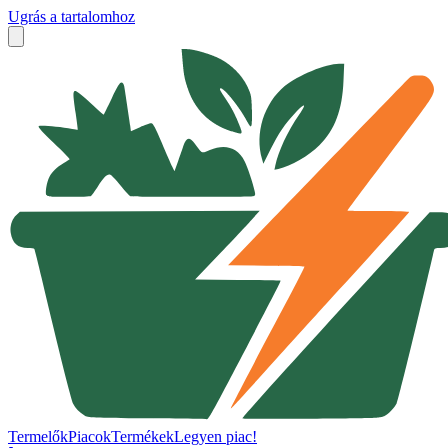
Ugrás a tartalomhoz
Termelők
Piacok
Termékek
Legyen piac!