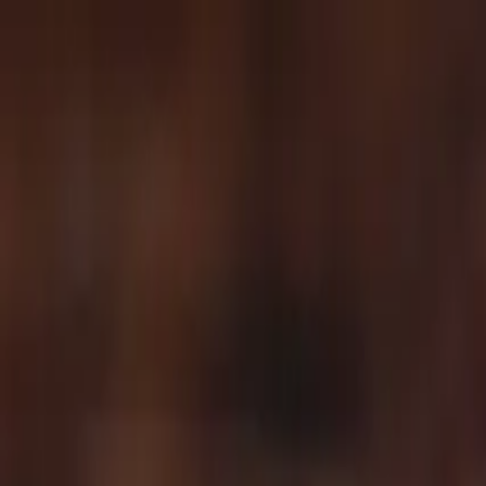
Ugrás a tartalomhoz
Termelők
Piacok
Termékek
Legyen piac!