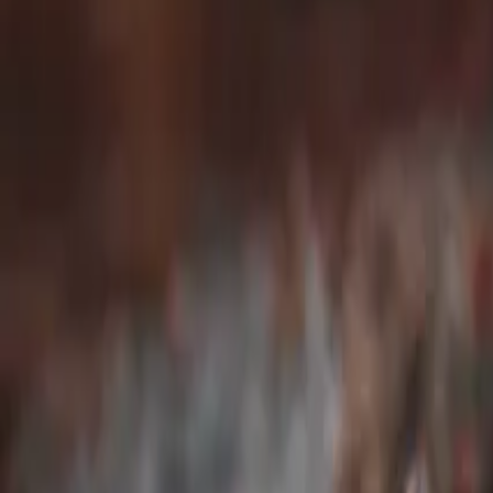
Vissza a termelőkhöz
Táncoskert