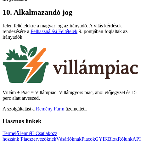
10. Alkalmazandó jog
Jelen feltételekre a magyar jog az irányadó. A vitás kérdések
rendezésére a
Felhasználási Feltételek
9. pontjában foglaltak az
irányadók.
Villám + Piac = Villámpiac. Villámgyors piac, ahol előjegyzel és 15
perc alatt átveszed.
A szolgáltatást a
Remény Farm
üzemelteti.
Hasznos linkek
Termelő lennél?
Csatlakozz
hozzánk!
Piacszervezőknek
Vásárlóknak
Piacok
GYIK
Blog
Rólunk
API