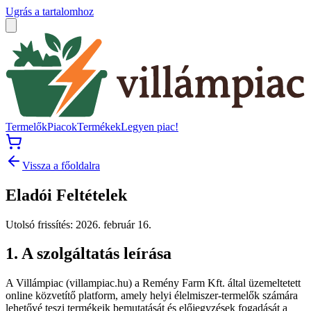
Ugrás a tartalomhoz
Termelők
Piacok
Termékek
Legyen piac!
Vissza a főoldalra
Eladói Feltételek
Utolsó frissítés
:
2026. február 16.
1. A szolgáltatás leírása
A Villámpiac (villampiac.hu) a Remény Farm Kft. által üzemeltetett
online közvetítő platform, amely helyi élelmiszer-termelők számára
lehetővé teszi termékeik bemutatását és előjegyzések fogadását a