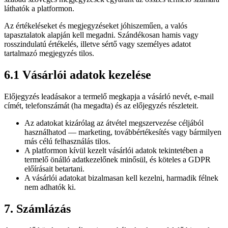
láthatók a platformon.
Az értékeléseket és megjegyzéseket jóhiszeműen, a valós
tapasztalatok alapján kell megadni. Szándékosan hamis vagy
rosszindulatú értékelés, illetve sértő vagy személyes adatot
tartalmazó megjegyzés tilos.
6.1 Vásárlói adatok kezelése
Előjegyzés leadásakor a termelő megkapja a vásárló nevét, e-mail
címét, telefonszámát (ha megadta) és az előjegyzés részleteit.
Az adatokat kizárólag az átvétel megszervezése céljából
használhatod — marketing, továbbértékesítés vagy bármilyen
más célú felhasználás tilos.
A platformon kívül kezelt vásárlói adatok tekintetében a
termelő önálló adatkezelőnek minősül, és köteles a GDPR
előírásait betartani.
A vásárlói adatokat bizalmasan kell kezelni, harmadik félnek
nem adhatók ki.
7. Számlázás