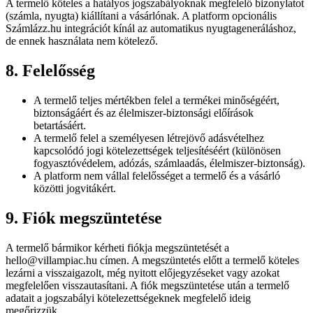
A termelő köteles a hatályos jogszabályoknak megfelelő bizonylatot
(számla, nyugta) kiállítani a vásárlónak. A platform opcionális
Számlázz.hu integrációt kínál az automatikus nyugtageneráláshoz,
de ennek használata nem kötelező.
8. Felelősség
A termelő teljes mértékben felel a termékei minőségéért,
biztonságáért és az élelmiszer-biztonsági előírások
betartásáért.
A termelő felel a személyesen létrejövő adásvételhez
kapcsolódó jogi kötelezettségek teljesítéséért (különösen
fogyasztóvédelem, adózás, számlaadás, élelmiszer-biztonság).
A platform nem vállal felelősséget a termelő és a vásárló
közötti jogvitákért.
9. Fiók megszüntetése
A termelő bármikor kérheti fiókja megszüntetését a
hello@villampiac.hu címen. A megszüntetés előtt a termelő köteles
lezárni a visszaigazolt, még nyitott előjegyzéseket vagy azokat
megfelelően visszautasítani. A fiók megszüntetése után a termelő
adatait a jogszabályi kötelezettségeknek megfelelő ideig
megőrizzük.