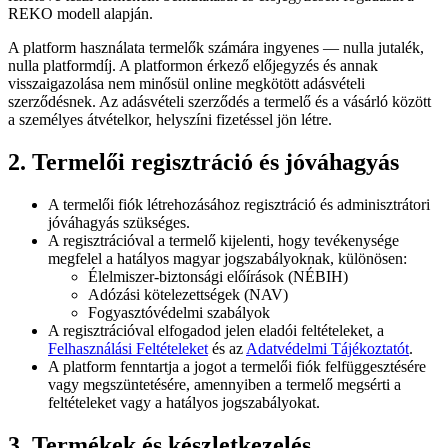
REKO modell alapján.
A platform használata termelők számára ingyenes — nulla jutalék,
nulla platformdíj. A platformon érkező előjegyzés és annak
visszaigazolása nem minősül online megkötött adásvételi
szerződésnek. Az adásvételi szerződés a termelő és a vásárló között
a személyes átvételkor, helyszíni fizetéssel jön létre.
2. Termelői regisztráció és jóváhagyás
A termelői fiók létrehozásához regisztráció és adminisztrátori
jóváhagyás szükséges.
A regisztrációval a termelő kijelenti, hogy tevékenysége
megfelel a hatályos magyar jogszabályoknak, különösen:
Élelmiszer-biztonsági előírások (NÉBIH)
Adózási kötelezettségek (NAV)
Fogyasztóvédelmi szabályok
A regisztrációval elfogadod jelen eladói feltételeket, a
Felhasználási Feltételeket
és az
Adatvédelmi Tájékoztatót
.
A platform fenntartja a jogot a termelői fiók felfüggesztésére
vagy megszüntetésére, amennyiben a termelő megsérti a
feltételeket vagy a hatályos jogszabályokat.
3. Termékek és készletkezelés