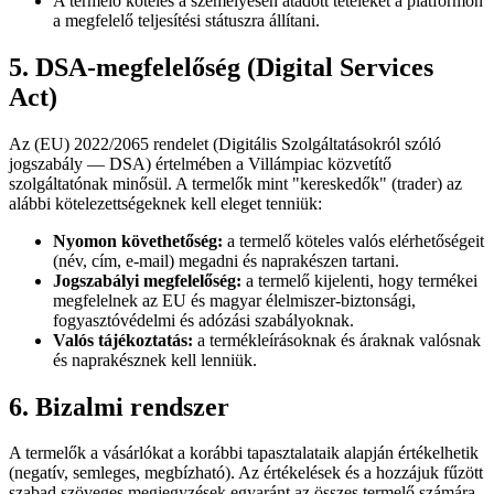
A termelő köteles a személyesen átadott tételeket a platformon
a megfelelő teljesítési státuszra állítani.
5. DSA-megfelelőség (Digital Services
Act)
Az (EU) 2022/2065 rendelet (Digitális Szolgáltatásokról szóló
jogszabály — DSA) értelmében a Villámpiac közvetítő
szolgáltatónak minősül. A termelők mint "kereskedők" (trader) az
alábbi kötelezettségeknek kell eleget tenniük:
Nyomon követhetőség:
a termelő köteles valós elérhetőségeit
(név, cím, e-mail) megadni és naprakészen tartani.
Jogszabályi megfelelőség:
a termelő kijelenti, hogy termékei
megfelelnek az EU és magyar élelmiszer-biztonsági,
fogyasztóvédelmi és adózási szabályoknak.
Valós tájékoztatás:
a termékleírásoknak és áraknak valósnak
és naprakésznek kell lenniük.
6. Bizalmi rendszer
A termelők a vásárlókat a korábbi tapasztalataik alapján értékelhetik
(negatív, semleges, megbízható). Az értékelések és a hozzájuk fűzött
szabad szöveges megjegyzések egyaránt az összes termelő számára