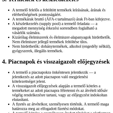
A termelő felelős a feltöltött termékek leírásának, árának és
elérhetőségének pontosságáért.
A termékárak bruttó (ÁFA-t tartalmazó) árak Ft-ban kifejezve.
A készletkezelés (supply pool) a termelő feladata — a
megadott mennyiség érkezési sorrendben foglalható a
vásárlók számára.
Kizárólag élelmiszerek és élelmiszer-alapanyagok hirdethetők.
Nem élelmiszer jellegű termékek feltöltése tilos.
Nem hirdethetők: dohánytermékek, alkohol (engedély nélkül),
gyógyszerek, illegális termékek.
4. Piacnapok és visszaigazolt előjegyzések
A termelő a piacnapokra önkéntesen jelentkezik — a
jelentkezés az adott piacnapon való megjelenési
kötelezettséget jelent.
A visszaigazolt előjegyzések alapján a termelő köteles a
termékeket az adott piacnapra félretenni és az átvételi idősáv
végéig rendelkezésre tartani, vagy az előjegyzést indokoltan
elutasítani.
A fizetés az átvételkor, személyesen történik. A termelő maga
határozza meg az elfogadott fizetési módokat.