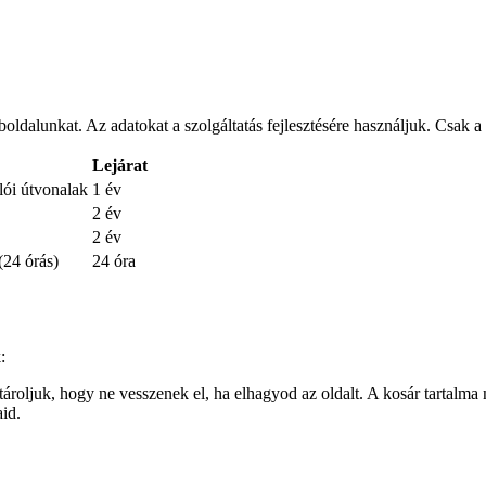
oldalunkat. Az adatokat a szolgáltatás fejlesztésére használjuk. Csak a
Lejárat
lói útvonalak
1 év
2 év
2 év
(24 órás)
24 óra
:
roljuk, hogy ne vesszenek el, ha elhagyod az oldalt. A kosár tartalma n
aid.