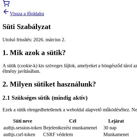
Vissza a főoldalra
Süti Szabályzat
Utolsó frissítés
:
2026. március 2.
1. Mik azok a sütik?
A sütik (cookie-k) kis szöveges fájlok, amelyeket a böngésződ tárol
élmény javításában.
2. Milyen sütiket használunk?
2.1 Szükséges sütik (mindig aktív)
Ezek a sütik elengedhetetlenek a weboldal alapvető működéséhez. N
Süti neve
Cél
Lejárat
authjs.session-token
Bejelentkezési munkamenet
30 nap
authjs.csrf-token
CSRF védelem
Munkamenet