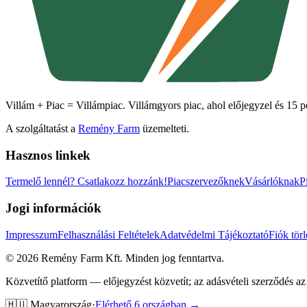
Villám + Piac = Villámpiac. Villámgyors piac, ahol előjegyzel és 15 pe
A szolgáltatást a
Remény Farm
üzemelteti.
Hasznos linkek
Termelő lennél?
Csatlakozz hozzánk!
Piacszervezőknek
Vásárlóknak
P
Jogi információk
Impresszum
Felhasználási Feltételek
Adatvédelmi Tájékoztató
Fiók törl
©
2026
Remény Farm Kft.
Minden jog fenntartva.
Közvetítő platform — előjegyzést közvetít; az adásvételi szerződés az 
🇭🇺
Magyarország
·
Elérhető 6 országban →