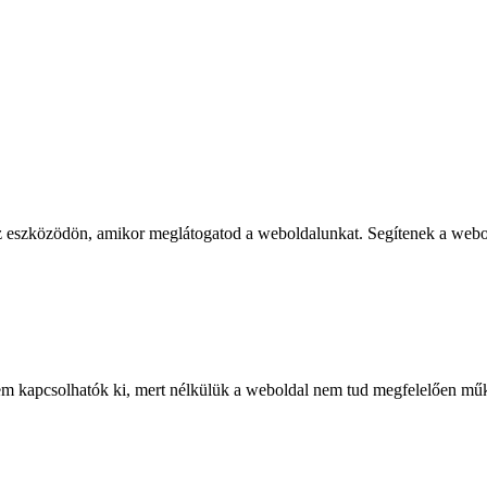
 az eszközödön, amikor meglátogatod a weboldalunkat. Segítenek a web
em kapcsolhatók ki, mert nélkülük a weboldal nem tud megfelelően mű