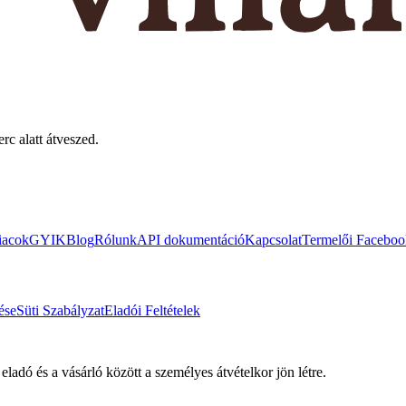
rc alatt átveszed.
iacok
GYIK
Blog
Rólunk
API dokumentáció
Kapcsolat
Termelői Faceboo
ése
Süti Szabályzat
Eladói Feltételek
eladó és a vásárló között a személyes átvételkor jön létre.