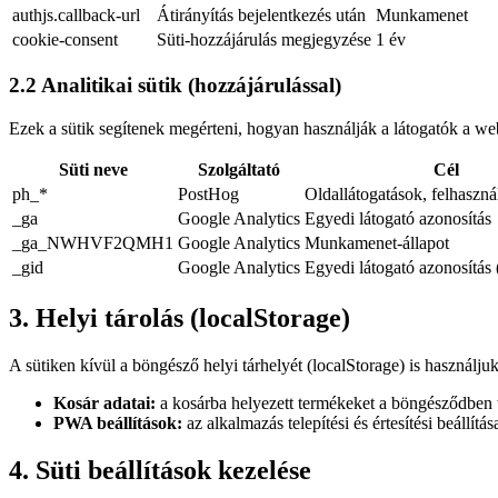
authjs.callback-url
Átirányítás bejelentkezés után
Munkamenet
cookie-consent
Süti-hozzájárulás megjegyzése
1 év
2.2 Analitikai sütik (hozzájárulással)
Ezek a sütik segítenek megérteni, hogyan használják a látogatók a web
Süti neve
Szolgáltató
Cél
ph_*
PostHog
Oldallátogatások, felhaszná
_ga
Google Analytics
Egyedi látogató azonosítás
_ga_NWHVF2QMH1
Google Analytics
Munkamenet-állapot
_gid
Google Analytics
Egyedi látogató azonosítás 
3. Helyi tárolás (localStorage)
A sütiken kívül a böngésző helyi tárhelyét (localStorage) is használjuk
Kosár adatai:
a kosárba helyezett termékeket a böngésződben tá
PWA beállítások:
az alkalmazás telepítési és értesítési beállítás
4. Süti beállítások kezelése