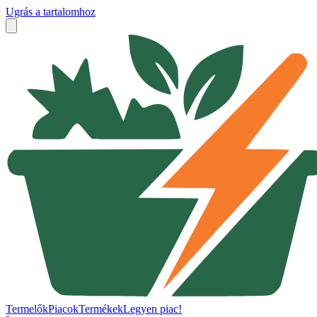
Ugrás a tartalomhoz
Termelők
Piacok
Termékek
Legyen piac!