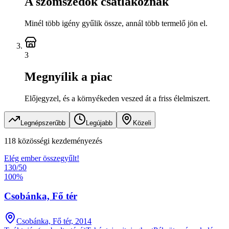
A szomszédok csatlakoznak
Minél több igény gyűlik össze, annál több termelő jön el.
3
Megnyílik a piac
Előjegyzel, és a környékeden veszed át a friss élelmiszert.
Legnépszerűbb
Legújabb
Közeli
118 közösségi kezdeményezés
Elég ember összegyűlt!
130
/
50
100
%
Csobánka, Fő tér
Csobánka, Fő tér, 2014