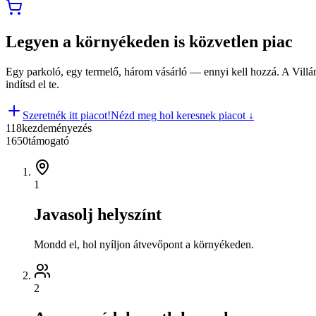
Legyen a környékeden is közvetlen piac
Egy parkoló, egy termelő, három vásárló — ennyi kell hozzá. A Villá
indítsd el te.
Szeretnék itt piacot!
Nézd meg hol keresnek piacot ↓
118
kezdeményezés
1650
támogató
1
Javasolj helyszínt
Mondd el, hol nyíljon átvevőpont a környékeden.
2