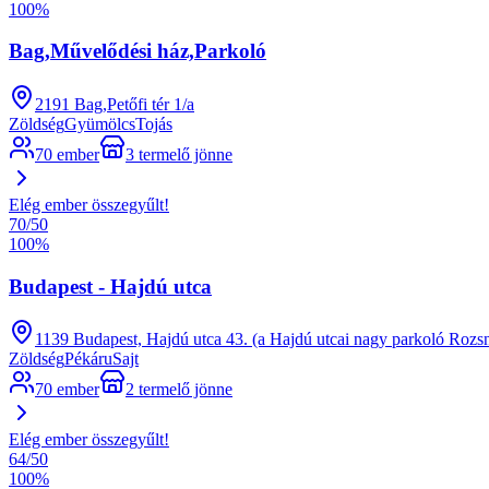
100
%
Bag,Művelődési ház,Parkoló
2191 Bag,Petőfi tér 1/a
Zöldség
Gyümölcs
Tojás
70 ember
3 termelő jönne
Elég ember összegyűlt!
70
/
50
100
%
Budapest - Hajdú utca
1139 Budapest, Hajdú utca 43. (a Hajdú utcai nagy parkoló Rozsn
Zöldség
Pékáru
Sajt
70 ember
2 termelő jönne
Elég ember összegyűlt!
64
/
50
100
%