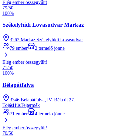
Elég ember összegyűlt!
79
/
50
100
%
Székelyhidi Lovasudvar Markaz
3262 Markaz Székelyhidi Lovasudvar
79 ember
2 termelő jönne
Elég ember összegyűlt!
71
/
50
100
%
Bélapátfalva
3346 Bélapátfalva, IV. Béla út 27.
Tojás
Hús
Tejtermék
71 ember
4 termelő jönne
Elég ember összegyűlt!
70
/
50