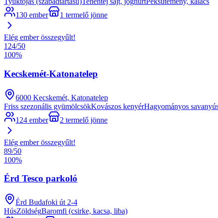
Tyúktojás (szabadtartású)
Tehéntej sajt, joghurt
Péksütemény, kalács
130 ember
1 termelő jönne
Elég ember összegyűlt!
124
/
50
100
%
Kecskemét-Katonatelep
6000 Kecskemét, Katonatelep
Friss szezonális gyümölcsök
Kovászos kenyér
Hagyományos savanyú
124 ember
2 termelő jönne
Elég ember összegyűlt!
89
/
50
100
%
Érd Tesco parkoló
Érd Budafoki út 2-4
Hús
Zöldség
Baromfi (csirke, kacsa, liba)