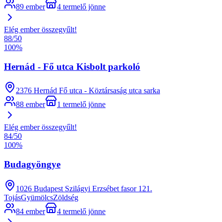
89 ember
4 termelő jönne
Elég ember összegyűlt!
88
/
50
100
%
Hernád - Fő utca Kisbolt parkoló
2376 Hernád Fő utca - Köztársaság utca sarka
88 ember
1 termelő jönne
Elég ember összegyűlt!
84
/
50
100
%
Budagyöngye
1026 Budapest Szilágyi Erzsébet fasor 121.
Tojás
Gyümölcs
Zöldség
84 ember
4 termelő jönne