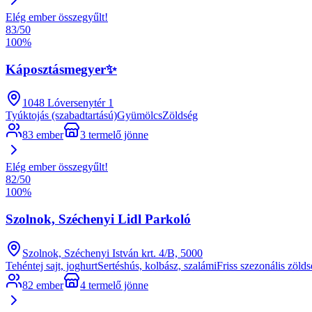
Elég ember összegyűlt!
83
/
50
100
%
Káposztásmegyer✨
1048 Lóversenytér 1
Tyúktojás (szabadtartású)
Gyümölcs
Zöldség
83 ember
3 termelő jönne
Elég ember összegyűlt!
82
/
50
100
%
Szolnok, Széchenyi Lidl Parkoló
Szolnok, Széchenyi István krt. 4/B, 5000
Tehéntej sajt, joghurt
Sertéshús, kolbász, szalámi
Friss szezonális zöld
82 ember
4 termelő jönne