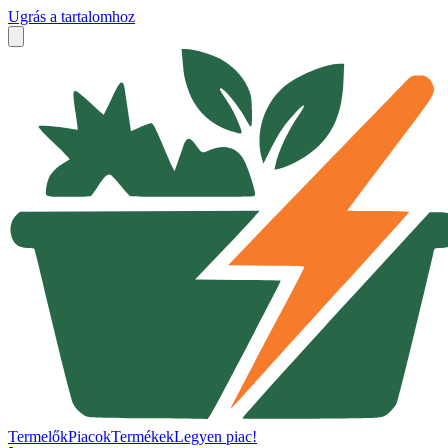
Ugrás a tartalomhoz
Termelők
Piacok
Termékek
Legyen piac!