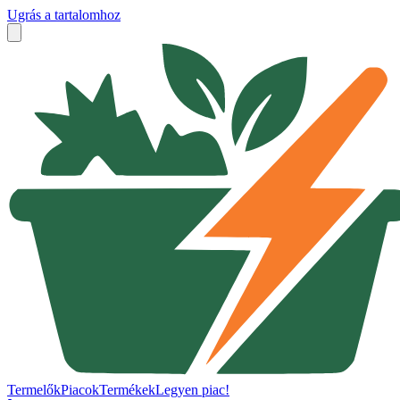
Ugrás a tartalomhoz
Termelők
Piacok
Termékek
Legyen piac!