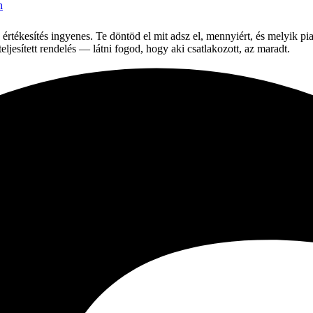
n
 értékesítés ingyenes. Te döntöd el mit adsz el, mennyiért, és melyik p
jesített rendelés — látni fogod, hogy aki csatlakozott, az maradt.