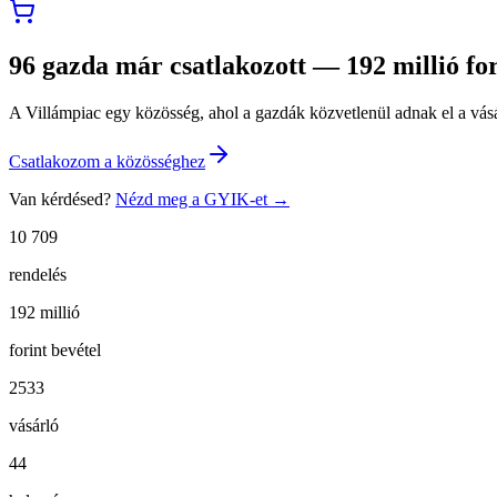
96 gazda már csatlakozott — 192 millió fori
A Villámpiac egy közösség, ahol a gazdák közvetlenül adnak el a vásá
Csatlakozom a közösséghez
Van kérdésed?
Nézd meg a GYIK-et
→
10 709
rendelés
192 millió
forint bevétel
2533
vásárló
44