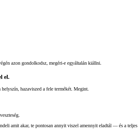
 végén azon gondolkodsz, megéri-e egyáltalán kiállni.
 el.
a helyszín, hazaviszed a fele termékét. Megint.
veszteség.
deli amit akar, te pontosan annyit viszel amennyit eladtál — és a teljes