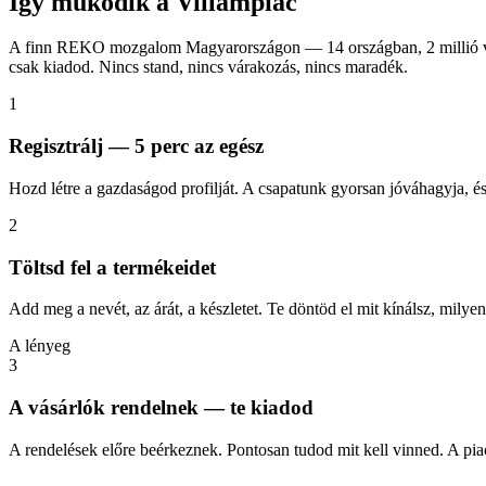
Így működik a Villámpiac
A finn REKO mozgalom Magyarországon — 14 országban, 2 millió vá
csak kiadod. Nincs stand, nincs várakozás, nincs maradék.
1
Regisztrálj — 5 perc az egész
Hozd létre a gazdaságod profilját. A csapatunk gyorsan jóváhagyja, és
2
Töltsd fel a termékeidet
Add meg a nevét, az árát, a készletet. Te döntöd el mit kínálsz, mily
A lényeg
3
A vásárlók rendelnek — te kiadod
A rendelések előre beérkeznek. Pontosan tudod mit kell vinned. A piac