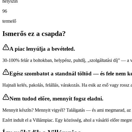
helyszín
96
termelő
Ismerős ez a csapda?
A piac lenyúlja a bevételed.
30-100% felár a boltokban, helypénz, pultdíj, „szolgáltatási díj” — a
Egész szombatot a standnál töltöd — és fele nem kel
Hajnali kelés, pakolás, felállás, várakozás. Ha esik az eső vagy rossz 
Nem tudod előre, mennyit fogsz eladni.
Mennyit készíts? Mennyit vigyél? Találgatás — és ami megmarad, az 
Ezért indult el a Villámpiac. Egy közösség, ahol a vásárló előre megren