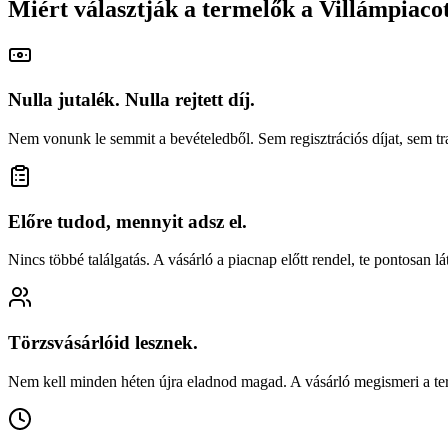
Miért választják a termelők a Villámpiaco
Nulla jutalék. Nulla rejtett díj.
Nem vonunk le semmit a bevételedből. Sem regisztrációs díjat, sem tra
Előre tudod, mennyit adsz el.
Nincs többé találgatás. A vásárló a piacnap előtt rendel, te pontosan 
Törzsvásárlóid lesznek.
Nem kell minden héten újra eladnod magad. A vásárló megismeri a term