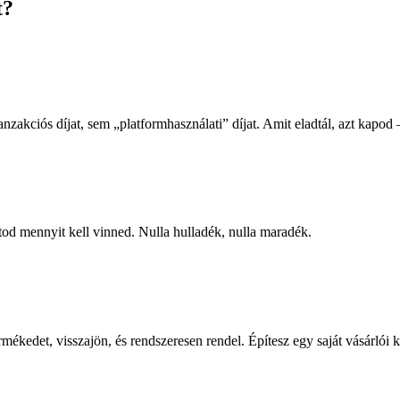
t?
nzakciós díjat, sem „platformhasználati” díjat. Amit eladtál, azt kapod
látod mennyit kell vinned. Nulla hulladék, nulla maradék.
ékedet, visszajön, és rendszeresen rendel. Építesz egy saját vásárlói