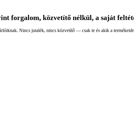
nt forgalom, közvetítő nélkül, a saját feltét
rlóiknak. Nincs jutalék, nincs közvetítő — csak te és akik a termékeidr