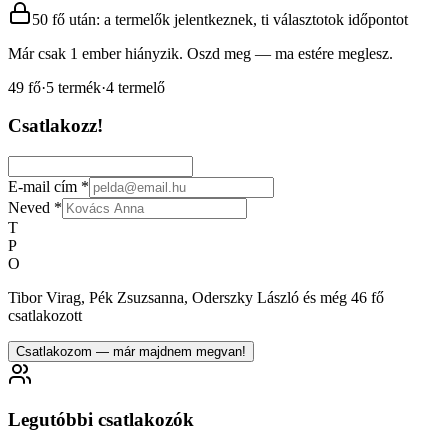
50 fő után: a termelők jelentkeznek, ti választotok időpontot
Már csak 1 ember hiányzik. Oszd meg — ma estére meglesz.
49
fő
·
5
termék
·
4
termelő
Csatlakozz!
E-mail cím
*
Neved
*
T
P
O
Tibor Virag, Pék Zsuzsanna, Oderszky László és még 46 fő
csatlakozott
Csatlakozom — már majdnem megvan!
Legutóbbi csatlakozók