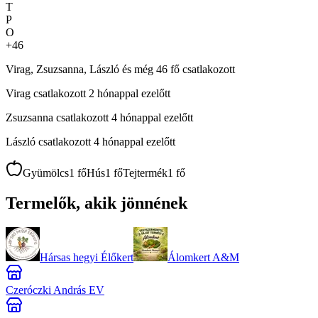
T
P
O
+
46
Virag, Zsuzsanna, László és még 46 fő csatlakozott
Virag
csatlakozott 2 hónappal ezelőtt
Zsuzsanna
csatlakozott 4 hónappal ezelőtt
László
csatlakozott 4 hónappal ezelőtt
Gyümölcs
1
fő
Hús
1
fő
Tejtermék
1
fő
Termelők, akik jönnének
Hársas hegyi Élőkert
Álomkert A&M
Czeróczki András EV