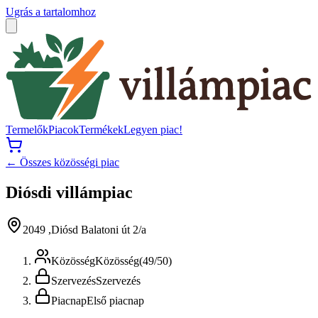
Ugrás a tartalomhoz
Termelők
Piacok
Termékek
Legyen piac!
← Összes közösségi piac
Diósdi villámpiac
2049 ,Diósd Balatoni út 2/a
Közösség
Közösség
(
49
/
50
)
Szervezés
Szervezés
Piacnap
Első piacnap