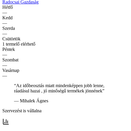
Radocsai Gazdaság
Hétfő
—
Kedd
—
Szerda
—
Csütörtök
1 termelő elérhető
Péntek
—
Szombat
—
Vasárnap
—
“
Az időbeosztás miatt mindenképpen jobb lenne,
ráadásul hazai , jó minőségű termékek jönnének
”
—
Mihalek Ágnes
Szervezést is vállalna