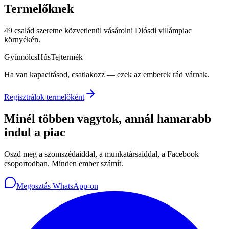
Termelőknek
49 család szeretne közvetlenül vásárolni Diósdi villámpiac
környékén.
Gyümölcs
Hús
Tejtermék
Ha van kapacitásod, csatlakozz — ezek az emberek rád várnak.
Regisztrálok termelőként
Minél többen vagytok, annál hamarabb
indul a piac
Oszd meg a szomszédaiddal, a munkatársaiddal, a Facebook
csoportodban. Minden ember számít.
Megosztás WhatsApp-on