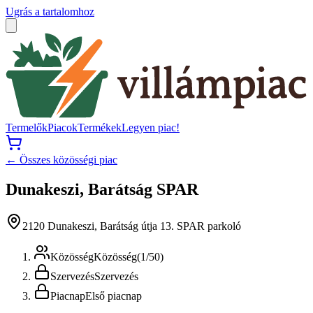
Ugrás a tartalomhoz
Termelők
Piacok
Termékek
Legyen piac!
← Összes közösségi piac
Dunakeszi, Barátság SPAR
2120 Dunakeszi, Barátság útja 13. SPAR parkoló
Közösség
Közösség
(
1
/
50
)
Szervezés
Szervezés
Piacnap
Első piacnap