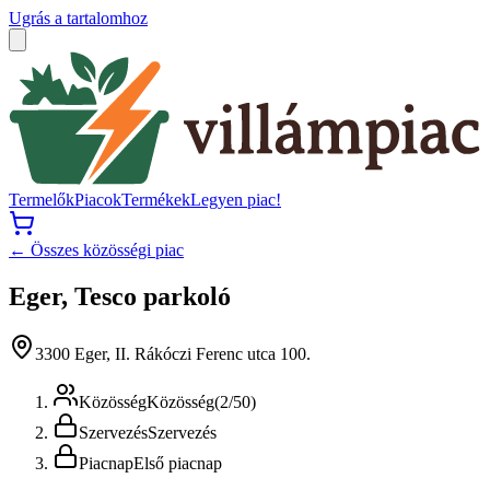
Ugrás a tartalomhoz
Termelők
Piacok
Termékek
Legyen piac!
← Összes közösségi piac
Eger, Tesco parkoló
3300 Eger, II. Rákóczi Ferenc utca 100.
Közösség
Közösség
(
2
/
50
)
Szervezés
Szervezés
Piacnap
Első piacnap