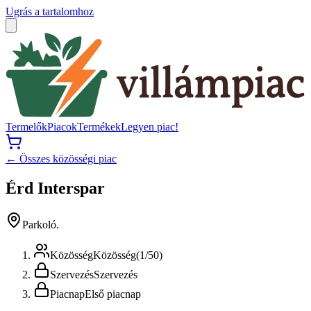
Ugrás a tartalomhoz
Termelők
Piacok
Termékek
Legyen piac!
← Összes közösségi piac
Érd Interspar
Parkoló.
Közösség
Közösség
(
1
/
50
)
Szervezés
Szervezés
Piacnap
Első piacnap