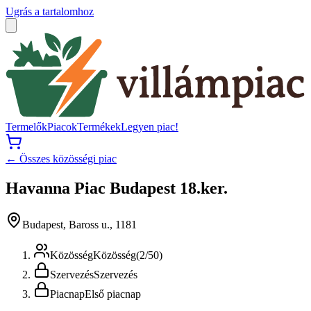
Ugrás a tartalomhoz
Termelők
Piacok
Termékek
Legyen piac!
← Összes közösségi piac
Havanna Piac Budapest 18.ker.
Budapest, Baross u., 1181
Közösség
Közösség
(
2
/
50
)
Szervezés
Szervezés
Piacnap
Első piacnap