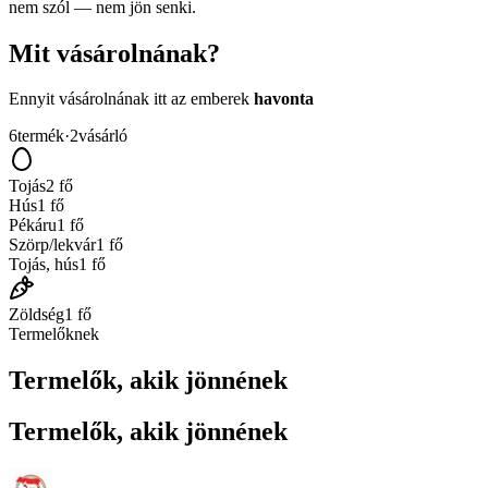
nem szól — nem jön senki.
Mit vásárolnának?
Ennyit vásárolnának itt az emberek
havonta
6
termék
·
2
vásárló
Tojás
2
fő
Hús
1
fő
Pékáru
1
fő
Szörp/lekvár
1
fő
Tojás, hús
1
fő
Zöldség
1
fő
Termelőknek
Termelők, akik jönnének
Termelők, akik jönnének