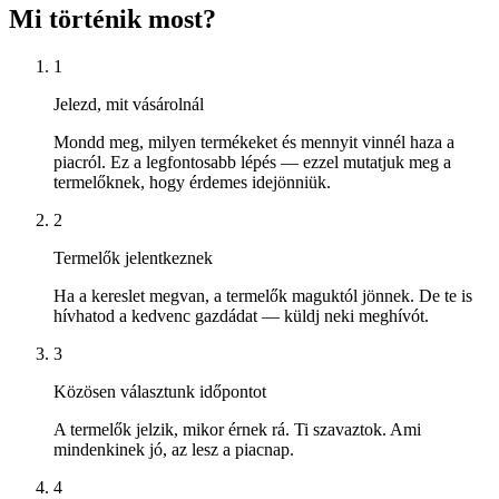
Mi történik most?
1
Jelezd, mit vásárolnál
Mondd meg, milyen termékeket és mennyit vinnél haza a
piacról. Ez a legfontosabb lépés — ezzel mutatjuk meg a
termelőknek, hogy érdemes idejönniük.
2
Termelők jelentkeznek
Ha a kereslet megvan, a termelők maguktól jönnek. De te is
hívhatod a kedvenc gazdádat — küldj neki meghívót.
3
Közösen választunk időpontot
A termelők jelzik, mikor érnek rá. Ti szavaztok. Ami
mindenkinek jó, az lesz a piacnap.
4