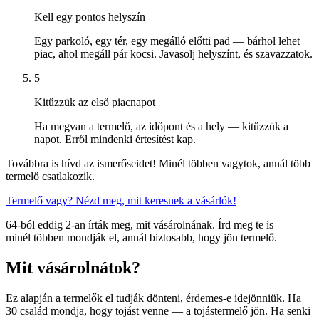
Kell egy pontos helyszín
Egy parkoló, egy tér, egy megálló előtti pad — bárhol lehet
piac, ahol megáll pár kocsi. Javasolj helyszínt, és szavazzatok.
5
Kitűzzük az első piacnapot
Ha megvan a termelő, az időpont és a hely — kitűzzük a
napot. Erről mindenki értesítést kap.
Továbbra is hívd az ismerőseidet! Minél többen vagytok, annál több
termelő csatlakozik.
Termelő vagy? Nézd meg, mit keresnek a vásárlók!
64-ból eddig 2-an írták meg, mit vásárolnának. Írd meg te is —
minél többen mondják el, annál biztosabb, hogy jön termelő.
Mit vásárolnátok?
Ez alapján a termelők el tudják dönteni, érdemes-e idejönniük. Ha
30 család mondja, hogy tojást venne — a tojástermelő jön. Ha senki