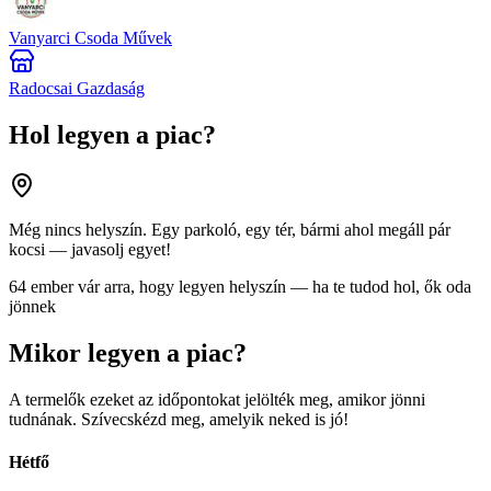
Vanyarci Csoda Művek
Radocsai Gazdaság
Hol legyen a piac?
Még nincs helyszín. Egy parkoló, egy tér, bármi ahol megáll pár
kocsi — javasolj egyet!
64 ember vár arra, hogy legyen helyszín — ha te tudod hol, ők oda
jönnek
Mikor legyen a piac?
A termelők ezeket az időpontokat jelölték meg, amikor jönni
tudnának. Szívecskézd meg, amelyik neked is jó!
Hétfő