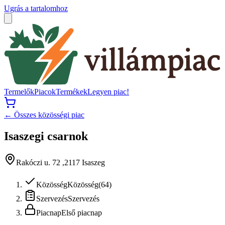
Ugrás a tartalomhoz
Termelők
Piacok
Termékek
Legyen piac!
← Összes közösségi piac
Isaszegi csarnok
Rakóczi u. 72 ,2117 Isaszeg
Közösség
Közösség
(
64
)
Szervezés
Szervezés
Piacnap
Első piacnap