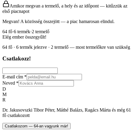
Amikor megvan a termelő, a hely és az időpont — kitűzzük az
első piacnapot
Megvan! A közösség összejött — a piac hamarosan elindul.
64
fő
·
6
termék
·
2
termelő
Elég ember összegyűlt!
64 fő · 6 termék jelezve · 2 termelő — most termelőkre van szükség
Csatlakozz!
E-mail cím
*
Neved
*
D
M
R
Dr. Jakusovszki Tibor Péter, Máthé Balázs, Ragács Márta és még 61
fő csatlakozott
Csatlakozom — 64-an vagyunk már!