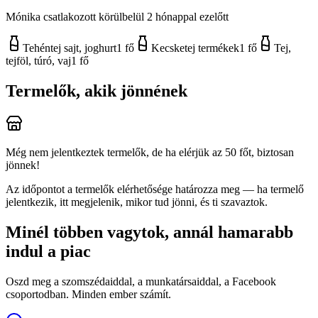
Mónika
csatlakozott körülbelül 2 hónappal ezelőtt
Tehéntej sajt, joghurt
1
fő
Kecsketej termékek
1
fő
Tej,
tejföl, túró, vaj
1
fő
Termelők, akik jönnének
Még nem jelentkeztek termelők, de ha elérjük az 50 főt, biztosan
jönnek!
Az időpontot a termelők elérhetősége határozza meg — ha termelő
jelentkezik, itt megjelenik, mikor tud jönni, és ti szavaztok.
Minél többen vagytok, annál hamarabb
indul a piac
Oszd meg a szomszédaiddal, a munkatársaiddal, a Facebook
csoportodban. Minden ember számít.