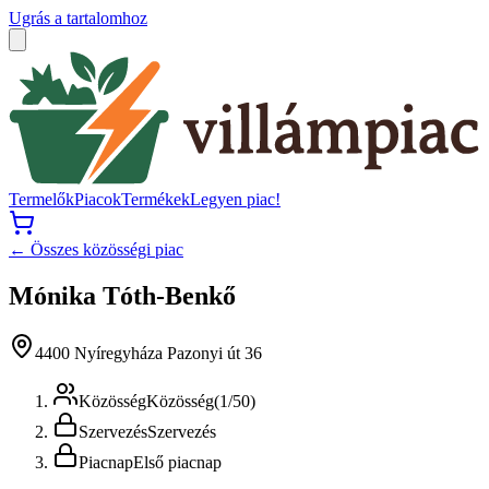
Ugrás a tartalomhoz
Termelők
Piacok
Termékek
Legyen piac!
← Összes közösségi piac
Mónika Tóth-Benkő
4400 Nyíregyháza Pazonyi út 36
Közösség
Közösség
(
1
/
50
)
Szervezés
Szervezés
Piacnap
Első piacnap