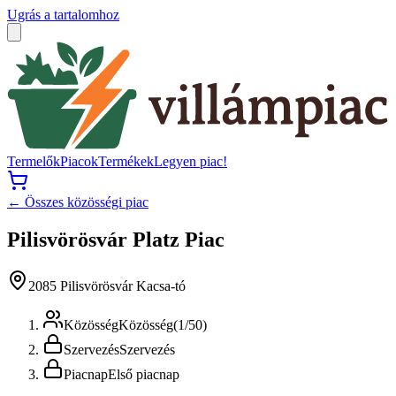
Ugrás a tartalomhoz
Termelők
Piacok
Termékek
Legyen piac!
← Összes közösségi piac
Pilisvörösvár Platz Piac
2085 Pilisvörösvár Kacsa-tó
Közösség
Közösség
(
1
/
50
)
Szervezés
Szervezés
Piacnap
Első piacnap