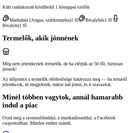
Kitti
csatlakozott körülbelül 1 hónappal ezelőtt
Marhahús (Angus, szürkemarha)
1
fő
Bivalyhús
1
fő
Bivalytej
1
fő
Termelők, akik jönnének
Még nem jelentkeztek termelők, de ha elérjük az 50 főt, biztosan
jönnek!
Az időpontot a termelők elérhetősége határozza meg — ha termelő
jelentkezik, itt megjelenik, mikor tud jönni, és ti szavaztok.
Minél többen vagytok, annál hamarabb
indul a piac
Oszd meg a szomszédaiddal, a munkatársaiddal, a Facebook
csoportodban. Minden ember számít.