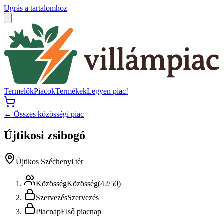
Ugrás a tartalomhoz
Termelők
Piacok
Termékek
Legyen piac!
← Összes közösségi piac
Újtikosi zsibogó
Újtikos Széchenyi tér
Közösség
Közösség
(
42
/
50
)
Szervezés
Szervezés
Piacnap
Első piacnap