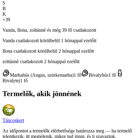
S
B
K
+
39
Vanda, Ilona, zoltánnè és még 39 fő csatlakozott
Vanda
csatlakozott körülbelül 1 hónappal ezelőtt
Ilona
csatlakozott körülbelül 2 hónappal ezelőtt
zoltánnè
csatlakozott 2 hónappal ezelőtt
Marhahús (Angus, szürkemarha)
1
fő
Bivalyhús
1
fő
Bivalytej
1
fő
Termelők, akik jönnének
Táncoskert
Az időpontot a termelők elérhetősége határozza meg — ha termelő
jelentkezik, itt megjelenik, mikor tud jönni, és ti szavaztok.