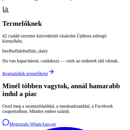
Termelőknek
42 család szeretne közvetlenül vásárolni Újtikosi zsibogó
környékén.
beef
buffalo
buffalo_dairy
Ha van kapacitásod, csatlakozz — ezek az emberek rád várnak.
Regisztrálok termelőként
Minél többen vagytok, annál hamarabb
indul a piac
Oszd meg a szomszédaiddal, a munkatársaiddal, a Facebook
csoportodban. Minden ember számít.
Megosztás WhatsApp-on