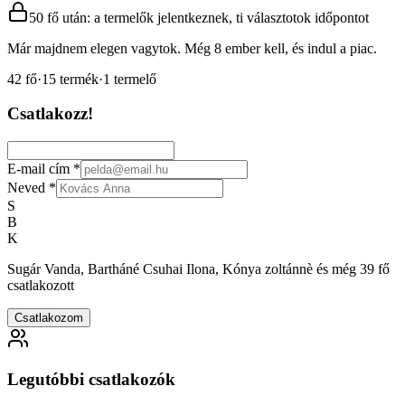
50 fő után: a termelők jelentkeznek, ti választotok időpontot
Már majdnem elegen vagytok. Még 8 ember kell, és indul a piac.
42
fő
·
15
termék
·
1
termelő
Csatlakozz!
E-mail cím
*
Neved
*
S
B
K
Sugár Vanda, Bartháné Csuhai Ilona, Kónya zoltánnè és még 39 fő
csatlakozott
Csatlakozom
Legutóbbi csatlakozók