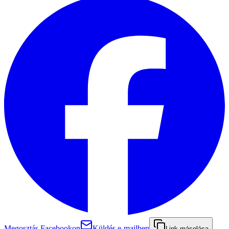
Megosztás Facebookon
Küldés e-mailben
Link másolása