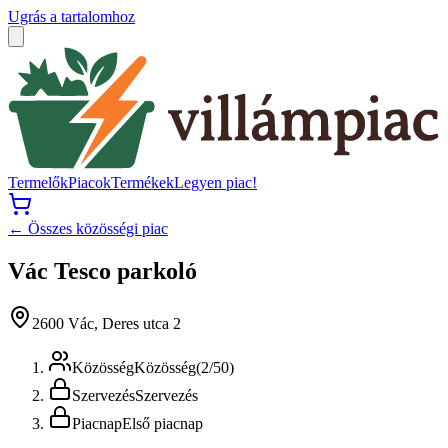
Ugrás a tartalomhoz
Termelők
Piacok
Termékek
Legyen piac!
← Összes közösségi piac
Vác Tesco parkoló
2600 Vác, Deres utca 2
Közösség
Közösség
(
2
/
50
)
Szervezés
Szervezés
Piacnap
Első piacnap