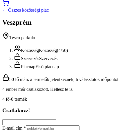
← Összes közösségi piac
Veszprém
Tesco parkoló
Közösség
Közösség
(
4
/
50
)
Szervezés
Szervezés
Piacnap
Első piacnap
50 fő után: a termelők jelentkeznek, ti választotok időpontot
4 ember már csatlakozott. Kellesz te is.
4
fő
·
0
termék
Csatlakozz!
E-mail cím
*