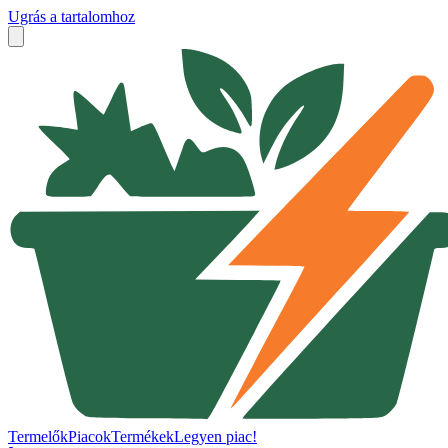
Ugrás a tartalomhoz
Termelők
Piacok
Termékek
Legyen piac!