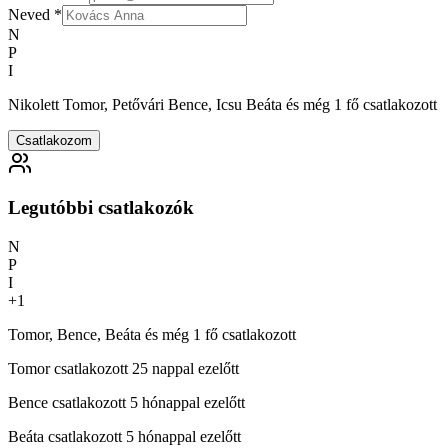
Neved
*
N
P
I
Nikolett Tomor, Petővári Bence, Icsu Beáta és még 1 fő csatlakozott
Csatlakozom
Legutóbbi csatlakozók
N
P
I
+
1
Tomor, Bence, Beáta és még 1 fő csatlakozott
Tomor
csatlakozott 25 nappal ezelőtt
Bence
csatlakozott 5 hónappal ezelőtt
Beáta
csatlakozott 5 hónappal ezelőtt