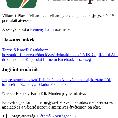
Villám + Piac = Villámpiac. Villámgyors piac, ahol előjegyzel és 15
perc alatt átveszed.
A szolgáltatást a
Remény Farm
üzemelteti.
Hasznos linkek
Termelő lennél?
Csatlakozz
hozzánk!
Piacszervezőknek
Vásárlóknak
Piacok
GYIK
Blog
Rólunk
API
dokumentáció
Kapcsolat
Termelői Facebook-közösség
Jogi információk
Impresszum
Felhasználási Feltételek
Adatvédelmi Tájékoztató
Fiók
törlése
Süti Szabályzat
Eladói Feltételek
©
2026
Remény Farm Kft.
Minden jog fenntartva.
Közvetítő platform — előjegyzést közvetít; az adásvételi szerződés
az eladó és a vásárló között a személyes átvételkor jön létre.
🇭🇺
Magyarország
·
Elérhető 6 országban →