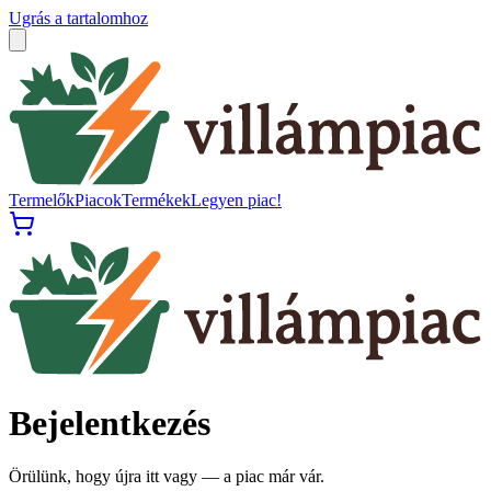
Ugrás a tartalomhoz
Termelők
Piacok
Termékek
Legyen piac!
Bejelentkezés
Örülünk, hogy újra itt vagy — a piac már vár.