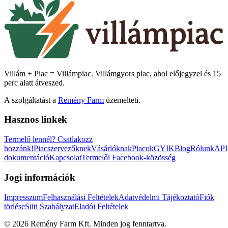
Villám + Piac = Villámpiac. Villámgyors piac, ahol előjegyzel és 15
perc alatt átveszed.
A szolgáltatást a
Remény Farm
üzemelteti.
Hasznos linkek
Termelő lennél?
Csatlakozz
hozzánk!
Piacszervezőknek
Vásárlóknak
Piacok
GYIK
Blog
Rólunk
API
dokumentáció
Kapcsolat
Termelői Facebook-közösség
Jogi információk
Impresszum
Felhasználási Feltételek
Adatvédelmi Tájékoztató
Fiók
törlése
Süti Szabályzat
Eladói Feltételek
©
2026
Remény Farm Kft.
Minden jog fenntartva.