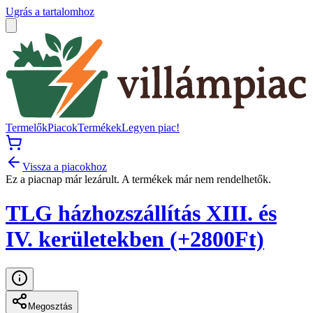
Ugrás a tartalomhoz
Termelők
Piacok
Termékek
Legyen piac!
Vissza a piacokhoz
Ez a piacnap már lezárult. A termékek már nem rendelhetők.
TLG házhozszállítás XIII. és
IV. kerületekben (+2800Ft)
Megosztás