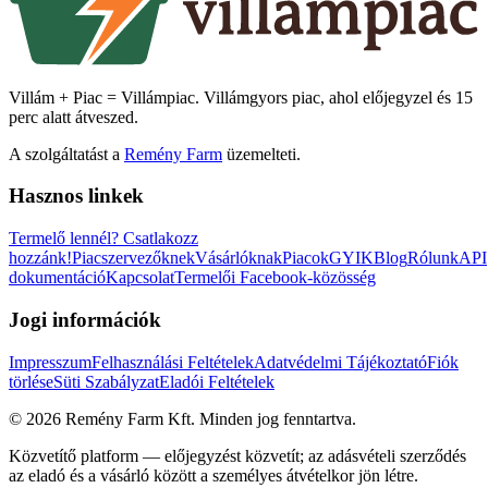
Villám + Piac = Villámpiac. Villámgyors piac, ahol előjegyzel és 15
perc alatt átveszed.
A szolgáltatást a
Remény Farm
üzemelteti.
Hasznos linkek
Termelő lennél?
Csatlakozz
hozzánk!
Piacszervezőknek
Vásárlóknak
Piacok
GYIK
Blog
Rólunk
API
dokumentáció
Kapcsolat
Termelői Facebook-közösség
Jogi információk
Impresszum
Felhasználási Feltételek
Adatvédelmi Tájékoztató
Fiók
törlése
Süti Szabályzat
Eladói Feltételek
©
2026
Remény Farm Kft.
Minden jog fenntartva.
Közvetítő platform — előjegyzést közvetít; az adásvételi szerződés
az eladó és a vásárló között a személyes átvételkor jön létre.