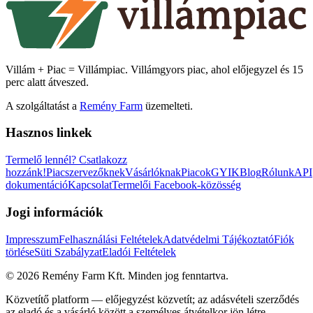
Villám + Piac = Villámpiac. Villámgyors piac, ahol előjegyzel és 15
perc alatt átveszed.
A szolgáltatást a
Remény Farm
üzemelteti.
Hasznos linkek
Termelő lennél?
Csatlakozz
hozzánk!
Piacszervezőknek
Vásárlóknak
Piacok
GYIK
Blog
Rólunk
API
dokumentáció
Kapcsolat
Termelői Facebook-közösség
Jogi információk
Impresszum
Felhasználási Feltételek
Adatvédelmi Tájékoztató
Fiók
törlése
Süti Szabályzat
Eladói Feltételek
©
2026
Remény Farm Kft.
Minden jog fenntartva.
Közvetítő platform — előjegyzést közvetít; az adásvételi szerződés
az eladó és a vásárló között a személyes átvételkor jön létre.