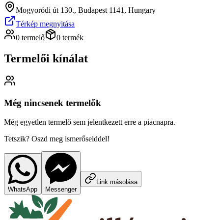
Mogyoródi út 130., Budapest 1141, Hungary
Térkép megnyitása
0 termelő
0 termék
Termelői kínálat
Még nincsenek termelők
Még egyetlen termelő sem jelentkezett erre a piacnapra.
Tetszik? Oszd meg ismerőseiddel!
Link másolása
WhatsApp
Messenger