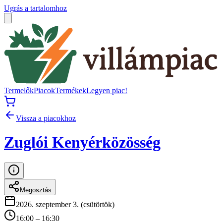
Ugrás a tartalomhoz
Termelők
Piacok
Termékek
Legyen piac!
Vissza a piacokhoz
Zuglói Kenyérközösség
Megosztás
2026. szeptember 3. (csütörtök)
16:00 – 16:30