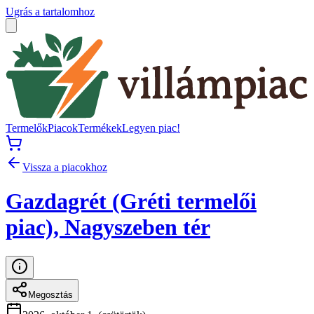
Ugrás a tartalomhoz
Termelők
Piacok
Termékek
Legyen piac!
Vissza a piacokhoz
Gazdagrét (Gréti termelői
piac), Nagyszeben tér
Megosztás