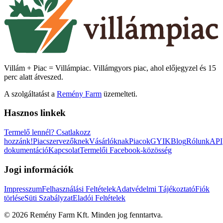
Villám + Piac = Villámpiac. Villámgyors piac, ahol előjegyzel és 15
perc alatt átveszed.
A szolgáltatást a
Remény Farm
üzemelteti.
Hasznos linkek
Termelő lennél?
Csatlakozz
hozzánk!
Piacszervezőknek
Vásárlóknak
Piacok
GYIK
Blog
Rólunk
API
dokumentáció
Kapcsolat
Termelői Facebook-közösség
Jogi információk
Impresszum
Felhasználási Feltételek
Adatvédelmi Tájékoztató
Fiók
törlése
Süti Szabályzat
Eladói Feltételek
©
2026
Remény Farm Kft.
Minden jog fenntartva.