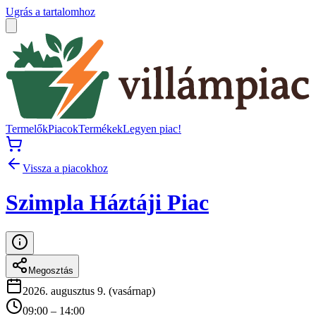
Ugrás a tartalomhoz
Termelők
Piacok
Termékek
Legyen piac!
Vissza a piacokhoz
Szimpla Háztáji Piac
Megosztás
2026. augusztus 9. (vasárnap)
09:00 – 14:00