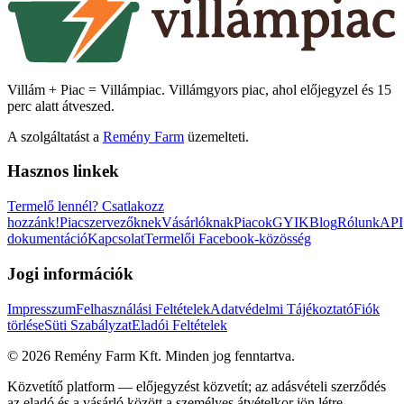
Villám + Piac = Villámpiac. Villámgyors piac, ahol előjegyzel és 15
perc alatt átveszed.
A szolgáltatást a
Remény Farm
üzemelteti.
Hasznos linkek
Termelő lennél?
Csatlakozz
hozzánk!
Piacszervezőknek
Vásárlóknak
Piacok
GYIK
Blog
Rólunk
API
dokumentáció
Kapcsolat
Termelői Facebook-közösség
Jogi információk
Impresszum
Felhasználási Feltételek
Adatvédelmi Tájékoztató
Fiók
törlése
Süti Szabályzat
Eladói Feltételek
©
2026
Remény Farm Kft.
Minden jog fenntartva.
Közvetítő platform — előjegyzést közvetít; az adásvételi szerződés
az eladó és a vásárló között a személyes átvételkor jön létre.