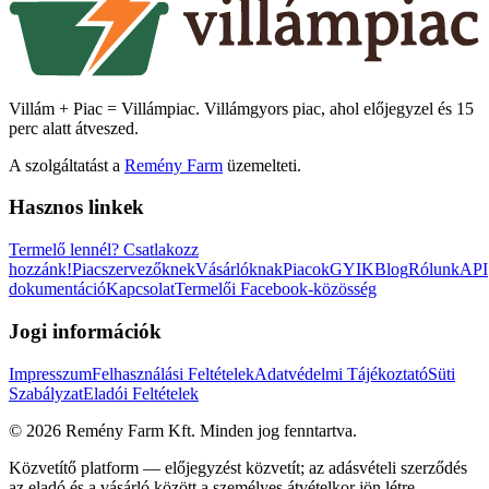
Villám + Piac = Villámpiac. Villámgyors piac, ahol előjegyzel és 15
perc alatt átveszed.
A szolgáltatást a
Remény Farm
üzemelteti.
Hasznos linkek
Termelő lennél?
Csatlakozz
hozzánk!
Piacszervezőknek
Vásárlóknak
Piacok
GYIK
Blog
Rólunk
API
dokumentáció
Kapcsolat
Termelői Facebook-közösség
Jogi információk
Impresszum
Felhasználási Feltételek
Adatvédelmi Tájékoztató
Süti
Szabályzat
Eladói Feltételek
©
2026
Remény Farm Kft.
Minden jog fenntartva.
Közvetítő platform — előjegyzést közvetít; az adásvételi szerződés
az eladó és a vásárló között a személyes átvételkor jön létre.