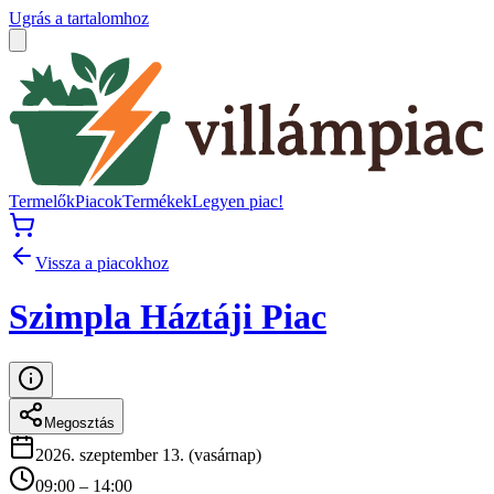
Ugrás a tartalomhoz
Termelők
Piacok
Termékek
Legyen piac!
Vissza a piacokhoz
Szimpla Háztáji Piac
Megosztás
2026. szeptember 13. (vasárnap)
09:00 – 14:00