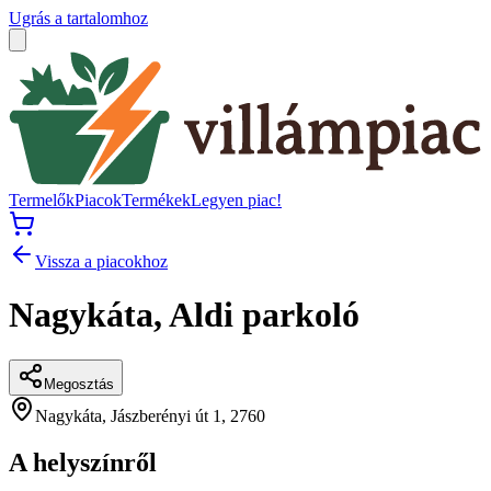
Ugrás a tartalomhoz
Termelők
Piacok
Termékek
Legyen piac!
Vissza a piacokhoz
Nagykáta, Aldi parkoló
Megosztás
Nagykáta, Jászberényi út 1, 2760
A helyszínről