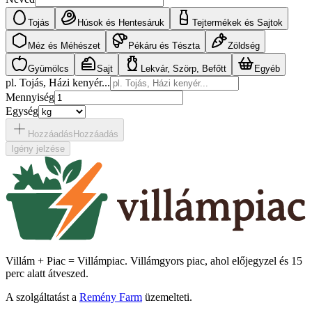
Tojás
Húsok és Hentesáruk
Tejtermékek és Sajtok
Méz és Méhészet
Pékáru és Tészta
Zöldség
Gyümölcs
Sajt
Lekvár, Szörp, Befőtt
Egyéb
pl. Tojás, Házi kenyér...
Mennyiség
Egység
Hozzáadás
Hozzáadás
Igény jelzése
Villám + Piac = Villámpiac. Villámgyors piac, ahol előjegyzel és 15
perc alatt átveszed.
A szolgáltatást a
Remény Farm
üzemelteti.