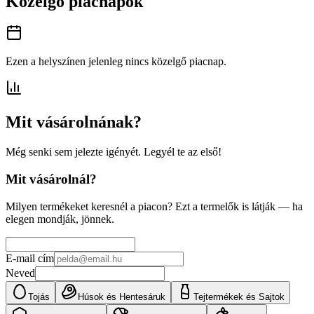
Közelgő piacnapok
Ezen a helyszínen jelenleg nincs közelgő piacnap.
Mit vásárolnának?
Még senki sem jelezte igényét. Legyél te az első!
Mit vásárolnál?
Milyen termékeket keresnél a piacon? Ezt a termelők is látják — ha
elegen mondják, jönnek.
E-mail cím
Neved
Tojás
Húsok és Hentesáruk
Tejtermékek és Sajtok