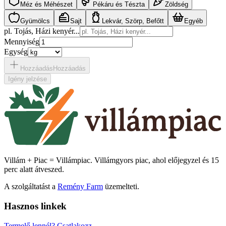
Méz és Méhészet
Pékáru és Tészta
Zöldség
Gyümölcs
Sajt
Lekvár, Szörp, Befőtt
Egyéb
pl. Tojás, Házi kenyér...
Mennyiség
Egység
Hozzáadás
Hozzáadás
Igény jelzése
Villám + Piac = Villámpiac. Villámgyors piac, ahol előjegyzel és 15
perc alatt átveszed.
A szolgáltatást a
Remény Farm
üzemelteti.
Hasznos linkek
Termelő lennél?
Csatlakozz