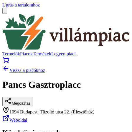
Ugrás a tartalomhoz
Termelők
Piacok
Termékek
Legyen piac!
Vissza a piacokhoz
Pancs Gasztroplacc
Megosztás
1094 Budapest, Tűzoltó utca 22. (Élesztőház)
Weboldal