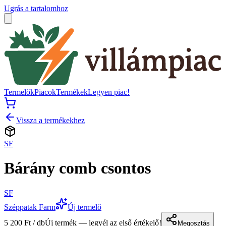
Ugrás a tartalomhoz
Termelők
Piacok
Termékek
Legyen piac!
Vissza a termékekhez
SF
Bárány comb csontos
SF
Széppatak Farm
Új termelő
5 200 Ft / db
Új termék — legyél az első értékelő!
Megosztás