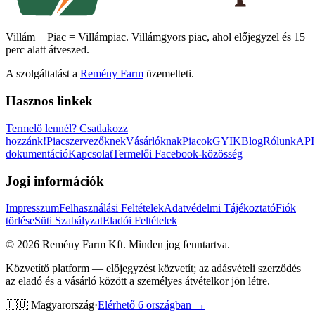
Villám + Piac = Villámpiac. Villámgyors piac, ahol előjegyzel és 15
perc alatt átveszed.
A szolgáltatást a
Remény Farm
üzemelteti.
Hasznos linkek
Termelő lennél?
Csatlakozz
hozzánk!
Piacszervezőknek
Vásárlóknak
Piacok
GYIK
Blog
Rólunk
API
dokumentáció
Kapcsolat
Termelői Facebook-közösség
Jogi információk
Impresszum
Felhasználási Feltételek
Adatvédelmi Tájékoztató
Fiók
törlése
Süti Szabályzat
Eladói Feltételek
©
2026
Remény Farm Kft.
Minden jog fenntartva.
Közvetítő platform — előjegyzést közvetít; az adásvételi szerződés
az eladó és a vásárló között a személyes átvételkor jön létre.
🇭🇺
Magyarország
·
Elérhető 6 országban →