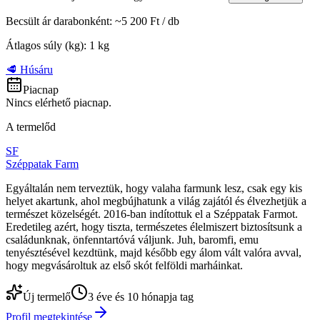
Becsült ár darabonként
: ~
5 200 Ft
/
db
Átlagos súly (kg)
:
1
kg
🥩 Húsáru
Piacnap
Nincs elérhető piacnap.
A termelőd
SF
Széppatak Farm
Egyáltalán nem terveztük, hogy valaha farmunk lesz, csak egy kis
helyet akartunk, ahol megbújhatunk a világ zajától és élvezhetjük a
természet közelségét. 2016-ban indítottuk el a Széppatak Farmot.
Eredetileg azért, hogy tiszta, természetes élelmiszert biztosítsunk a
családunknak, önfenntartóvá váljunk. Juh, baromfi, emu
tenyésztésével kezdtünk, majd később egy álom vált valóra avval,
hogy megvásároltuk az első skót felföldi marháinkat.
Új termelő
3 éve és 10 hónapja tag
Profil megtekintése