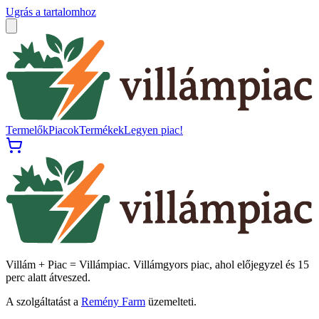
Ugrás a tartalomhoz
Termelők
Piacok
Termékek
Legyen piac!
Villám + Piac = Villámpiac. Villámgyors piac, ahol előjegyzel és 15
perc alatt átveszed.
A szolgáltatást a
Remény Farm
üzemelteti.