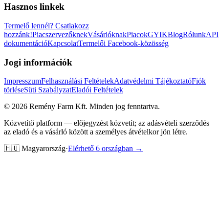
Hasznos linkek
Termelő lennél?
Csatlakozz
hozzánk!
Piacszervezőknek
Vásárlóknak
Piacok
GYIK
Blog
Rólunk
API
dokumentáció
Kapcsolat
Termelői Facebook-közösség
Jogi információk
Impresszum
Felhasználási Feltételek
Adatvédelmi Tájékoztató
Fiók
törlése
Süti Szabályzat
Eladói Feltételek
©
2026
Remény Farm Kft.
Minden jog fenntartva.
Közvetítő platform — előjegyzést közvetít; az adásvételi szerződés
az eladó és a vásárló között a személyes átvételkor jön létre.
🇭🇺
Magyarország
·
Elérhető 6 országban →