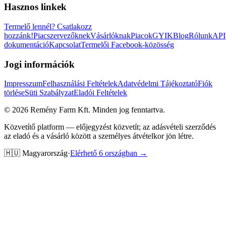
Hasznos linkek
Termelő lennél?
Csatlakozz
hozzánk!
Piacszervezőknek
Vásárlóknak
Piacok
GYIK
Blog
Rólunk
API
dokumentáció
Kapcsolat
Termelői Facebook-közösség
Jogi információk
Impresszum
Felhasználási Feltételek
Adatvédelmi Tájékoztató
Fiók
törlése
Süti Szabályzat
Eladói Feltételek
©
2026
Remény Farm Kft.
Minden jog fenntartva.
Közvetítő platform — előjegyzést közvetít; az adásvételi szerződés
az eladó és a vásárló között a személyes átvételkor jön létre.
🇭🇺
Magyarország
·
Elérhető 6 országban →