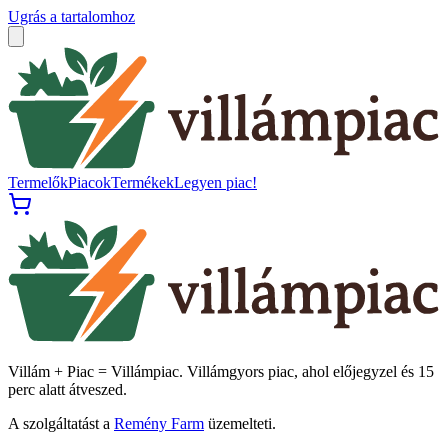
Ugrás a tartalomhoz
Termelők
Piacok
Termékek
Legyen piac!
Villám + Piac = Villámpiac. Villámgyors piac, ahol előjegyzel és 15
perc alatt átveszed.
A szolgáltatást a
Remény Farm
üzemelteti.