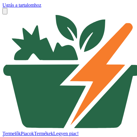
Ugrás a tartalomhoz
Termelők
Piacok
Termékek
Legyen piac!