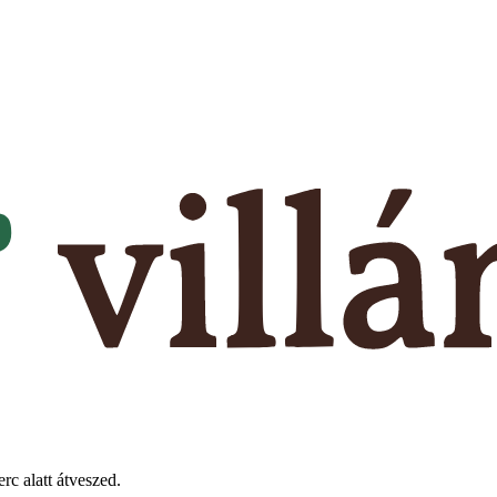
rc alatt átveszed.