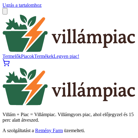
Ugrás a tartalomhoz
Termelők
Piacok
Termékek
Legyen piac!
Villám + Piac = Villámpiac. Villámgyors piac, ahol előjegyzel és 15
perc alatt átveszed.
A szolgáltatást a
Remény Farm
üzemelteti.