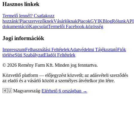
Hasznos linkek
Termelő lennél?
Csatlakozz
hozzánk!
Piacszervezőknek
Vásárlóknak
Piacok
GYIK
Blog
Rólunk
API
dokumentáció
Kapcsolat
Termelői Facebook-közösség
Jogi információk
Impresszum
Felhasználási Feltételek
Adatvédelmi Tájékoztató
Fiók
törlése
Süti Szabályzat
Eladói Feltételek
©
2026
Remény Farm Kft.
Minden jog fenntartva.
Közvetítő platform — előjegyzést közvetít; az adásvételi szerződés
az eladó és a vásárló között a személyes átvételkor jön létre.
🇭🇺
Magyarország
·
Elérhető 6 országban →