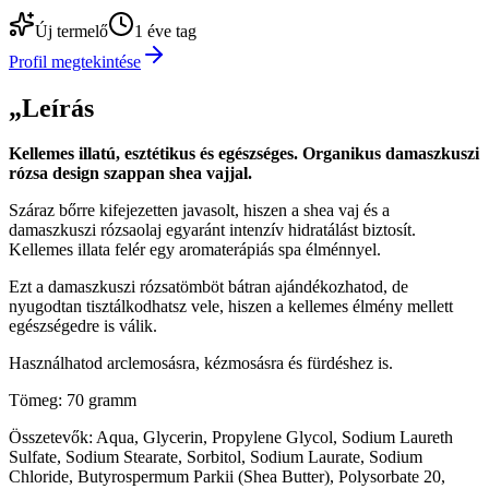
Új termelő
1 éve tag
Profil megtekintése
„
Leírás
Kellemes illatú, esztétikus és egészséges. Organikus damaszkuszi
rózsa design szappan shea vajjal.
Száraz bőrre kifejezetten javasolt, hiszen a shea vaj és a
damaszkuszi rózsaolaj egyaránt intenzív hidratálást biztosít.
Kellemes illata felér egy aromaterápiás spa élménnyel.
Ezt a damaszkuszi rózsatömböt bátran ajándékozhatod, de
nyugodtan tisztálkodhatsz vele, hiszen a kellemes élmény mellett
egészségedre is válik.
Használhatod arclemosásra, kézmosásra és fürdéshez is.
Tömeg: 70 gramm
Összetevők: Aqua, Glycerin, Propylene Glycol, Sodium Laureth
Sulfate, Sodium Stearate, Sorbitol, Sodium Laurate, Sodium
Chloride, Butyrospermum Parkii (Shea Butter), Polysorbate 20,