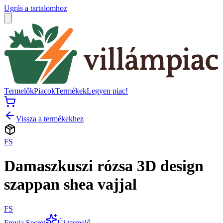
Ugrás a tartalomhoz
Termelők
Piacok
Termékek
Legyen piac!
Vissza a termékekhez
FS
Damaszkuszi rózsa 3D design
szappan shea vajjal
FS
Freyja Secret
Új termelő