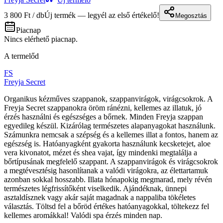
3 800 Ft / db
Új termék — legyél az első értékelő!
Megosztás
Piacnap
Nincs elérhető piacnap.
A termelőd
FS
Freyja Secret
Organikus kézműves szappanok, szappanvirágok, virágcsokrok. A
Freyja Secret szappanokra öröm ránézni, kellemes az illatuk, jó
érzés használni és egészséges a bőrnek. Minden Freyja szappan
egyedileg készül. Kizárólag természetes alapanyagokat használunk.
Számunkra nemcsak a szépség és a kellemes illat a fontos, hanem az
egészség is. Hatóanyagként gyakorta használunk kecsketejet, aloe
vera kivonatot, mézet és shea vajat, így mindenki megtalálja a
bőrtípusának megfelelő szappant. A szappanvirágok és virágcsokrok
a megtévesztésig hasonlítanak a valódi virágokra, az élettartamuk
azonban sokkal hosszabb. Illata hónapokig megmarad, mely révén
természetes légfrissítőként viselkedik. Ajándéknak, ünnepi
asztaldísznek vagy akár saját magadnak a nappaliba tökéletes
választás. Töltsd fel a bőröd értékes hatóanyagokkal, töltekezz fel
kellemes aromákkal! Valódi spa érzés minden nap.