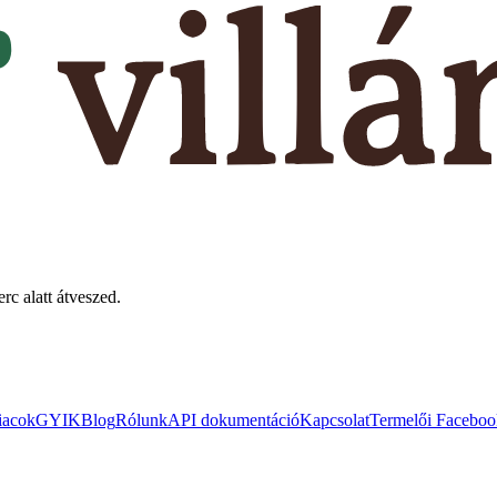
rc alatt átveszed.
iacok
GYIK
Blog
Rólunk
API dokumentáció
Kapcsolat
Termelői Faceboo