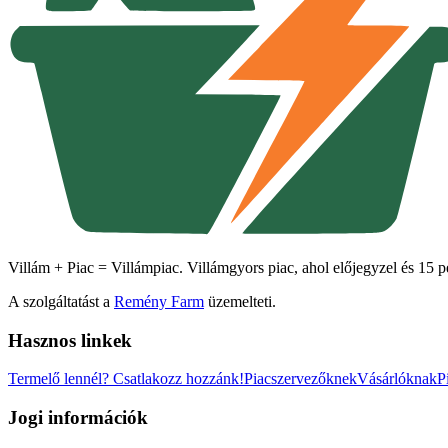
Villám + Piac = Villámpiac. Villámgyors piac, ahol előjegyzel és 15 pe
A szolgáltatást a
Remény Farm
üzemelteti.
Hasznos linkek
Termelő lennél?
Csatlakozz hozzánk!
Piacszervezőknek
Vásárlóknak
P
Jogi információk