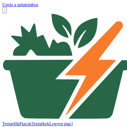
Ugrás a tartalomhoz
Termelők
Piacok
Termékek
Legyen piac!