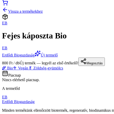
Vissza a termékekhez
EB
Fejes káposzta Bio
EB
Erdődi Biogazdaság
Új termelő
800 Ft / db
Új termék — legyél az első értékelő!
Megosztás
🌾 Bio
🥦 Vegán
🥬 Zöldség-gyümölcs
Piacnap
Nincs elérhető piacnap.
A termelőd
EB
Erdődi Biogazdaság
Minden termékünk ellenőrzött biotermék, regeneratív, biodinamiku