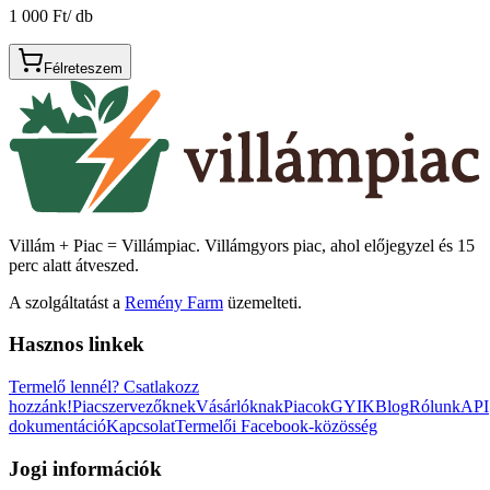
1 000 Ft
/
db
Félreteszem
Villám + Piac = Villámpiac. Villámgyors piac, ahol előjegyzel és 15
perc alatt átveszed.
A szolgáltatást a
Remény Farm
üzemelteti.
Hasznos linkek
Termelő lennél?
Csatlakozz
hozzánk!
Piacszervezőknek
Vásárlóknak
Piacok
GYIK
Blog
Rólunk
API
dokumentáció
Kapcsolat
Termelői Facebook-közösség
Jogi információk