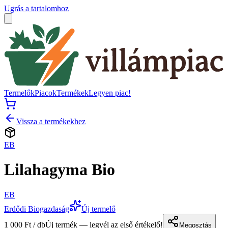
Ugrás a tartalomhoz
Termelők
Piacok
Termékek
Legyen piac!
Vissza a termékekhez
EB
Lilahagyma Bio
EB
Erdődi Biogazdaság
Új termelő
1 000 Ft / db
Új termék — legyél az első értékelő!
Megosztás