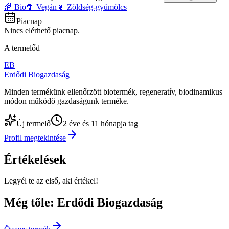
🌾 Bio
🥦 Vegán
🥬 Zöldség-gyümölcs
Piacnap
Nincs elérhető piacnap.
A termelőd
EB
Erdődi Biogazdaság
Minden termékünk ellenőrzött biotermék, regeneratív, biodinamikus
módon működő gazdaságunk terméke.
Új termelő
2 éve és 11 hónapja tag
Profil megtekintése
Értékelések
Legyél te az első, aki értékel!
Még tőle: Erdődi Biogazdaság