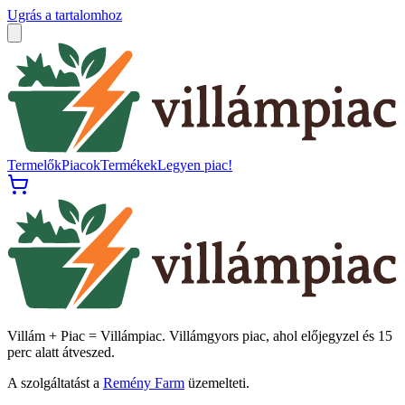
Ugrás a tartalomhoz
Termelők
Piacok
Termékek
Legyen piac!
Villám + Piac = Villámpiac. Villámgyors piac, ahol előjegyzel és 15
perc alatt átveszed.
A szolgáltatást a
Remény Farm
üzemelteti.