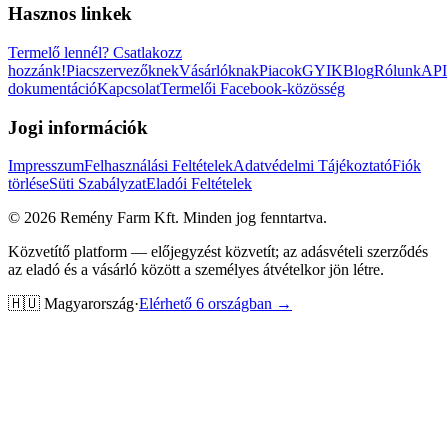
Hasznos linkek
Termelő lennél?
Csatlakozz
hozzánk!
Piacszervezőknek
Vásárlóknak
Piacok
GYIK
Blog
Rólunk
API
dokumentáció
Kapcsolat
Termelői Facebook-közösség
Jogi információk
Impresszum
Felhasználási Feltételek
Adatvédelmi Tájékoztató
Fiók
törlése
Süti Szabályzat
Eladói Feltételek
©
2026
Remény Farm Kft.
Minden jog fenntartva.
Közvetítő platform — előjegyzést közvetít; az adásvételi szerződés
az eladó és a vásárló között a személyes átvételkor jön létre.
🇭🇺
Magyarország
·
Elérhető 6 országban →