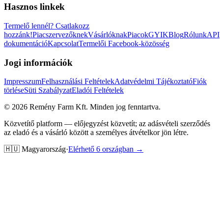
Hasznos linkek
Termelő lennél?
Csatlakozz
hozzánk!
Piacszervezőknek
Vásárlóknak
Piacok
GYIK
Blog
Rólunk
API
dokumentáció
Kapcsolat
Termelői Facebook-közösség
Jogi információk
Impresszum
Felhasználási Feltételek
Adatvédelmi Tájékoztató
Fiók
törlése
Süti Szabályzat
Eladói Feltételek
©
2026
Remény Farm Kft.
Minden jog fenntartva.
Közvetítő platform — előjegyzést közvetít; az adásvételi szerződés
az eladó és a vásárló között a személyes átvételkor jön létre.
🇭🇺
Magyarország
·
Elérhető 6 országban →