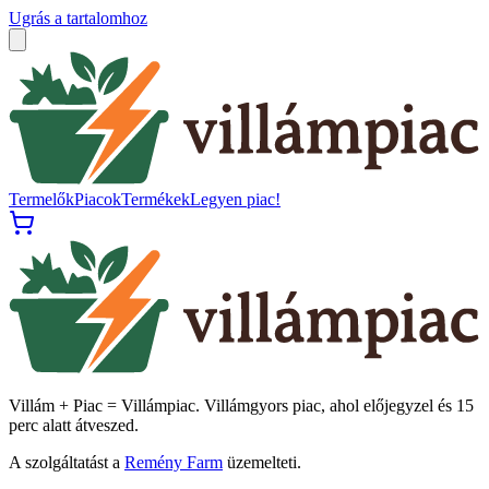
Ugrás a tartalomhoz
Termelők
Piacok
Termékek
Legyen piac!
Villám + Piac = Villámpiac. Villámgyors piac, ahol előjegyzel és 15
perc alatt átveszed.
A szolgáltatást a
Remény Farm
üzemelteti.