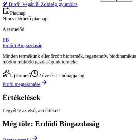
🌾 Bio
🥦 Vegán
🥬 Zöldség-gyümölcs
Piacnap
Nincs elérhető piacnap.
A termelőd
EB
Erdődi Biogazdaság
Minden termékünk ellenőrzött biotermék, regeneratív, biodinamikus
módon működő gazdaságunk terméke.
Új termelő
2 éve és 11 hónapja tag
Profil megtekintése
Értékelések
Legyél te az első, aki értékel!
Még tőle: Erdődi Biogazdaság