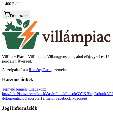
1 400 Ft
/
db
Félreteszem
Villám + Piac = Villámpiac. Villámgyors piac, ahol előjegyzel és 15
perc alatt átveszed.
A szolgáltatást a
Remény Farm
üzemelteti.
Hasznos linkek
Termelő lennél?
Csatlakozz
hozzánk!
Piacszervezőknek
Vásárlóknak
Piacok
GYIK
Blog
Rólunk
API
dokumentáció
Kapcsolat
Termelői Facebook-közösség
Jogi információk