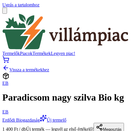
Ugrás a tartalomhoz
Termelők
Piacok
Termékek
Legyen piac!
Vissza a termékekhez
EB
Paradicsom nagy szilva Bio kg
EB
Erdődi Biogazdaság
Új termelő
1 400 Ft / db
Új termék — legyél az első értékelő!
Megosztás