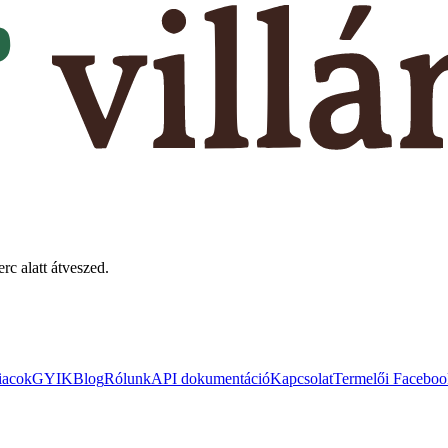
rc alatt átveszed.
iacok
GYIK
Blog
Rólunk
API dokumentáció
Kapcsolat
Termelői Faceboo