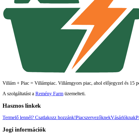
Villám + Piac = Villámpiac. Villámgyors piac, ahol előjegyzel és 15 pe
A szolgáltatást a
Remény Farm
üzemelteti.
Hasznos linkek
Termelő lennél?
Csatlakozz hozzánk!
Piacszervezőknek
Vásárlóknak
P
Jogi információk