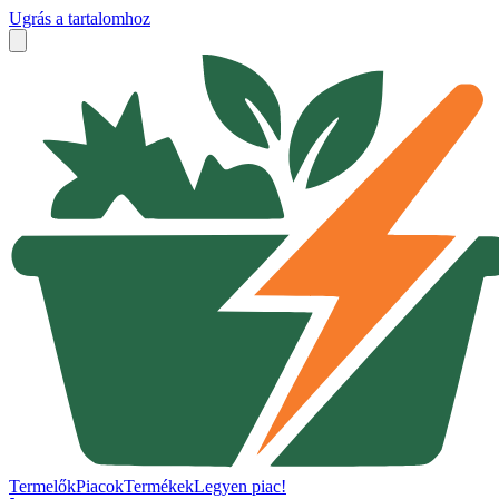
Ugrás a tartalomhoz
Termelők
Piacok
Termékek
Legyen piac!