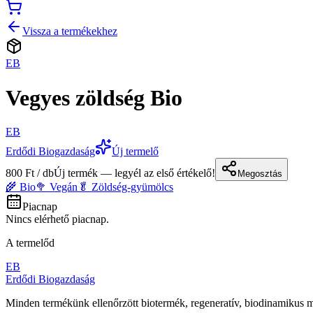
Vissza a termékekhez
EB
Vegyes zöldség Bio
EB
Erdődi Biogazdaság
Új termelő
800 Ft / db
Új termék — legyél az első értékelő!
Megosztás
🌾 Bio
🥦 Vegán
🥬 Zöldség-gyümölcs
Piacnap
Nincs elérhető piacnap.
A termelőd
EB
Erdődi Biogazdaság
Minden termékünk ellenőrzött biotermék, regeneratív, biodinamiku