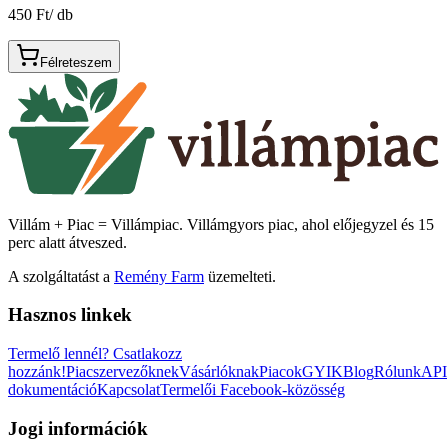
450 Ft
/
db
Félreteszem
Villám + Piac = Villámpiac. Villámgyors piac, ahol előjegyzel és 15
perc alatt átveszed.
A szolgáltatást a
Remény Farm
üzemelteti.
Hasznos linkek
Termelő lennél?
Csatlakozz
hozzánk!
Piacszervezőknek
Vásárlóknak
Piacok
GYIK
Blog
Rólunk
API
dokumentáció
Kapcsolat
Termelői Facebook-közösség
Jogi információk