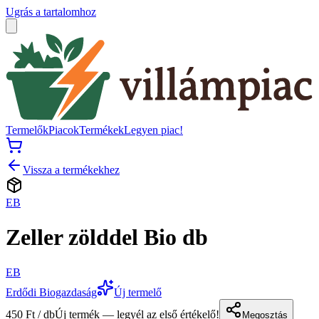
Ugrás a tartalomhoz
Termelők
Piacok
Termékek
Legyen piac!
Vissza a termékekhez
EB
Zeller zölddel Bio db
EB
Erdődi Biogazdaság
Új termelő
450 Ft / db
Új termék — legyél az első értékelő!
Megosztás