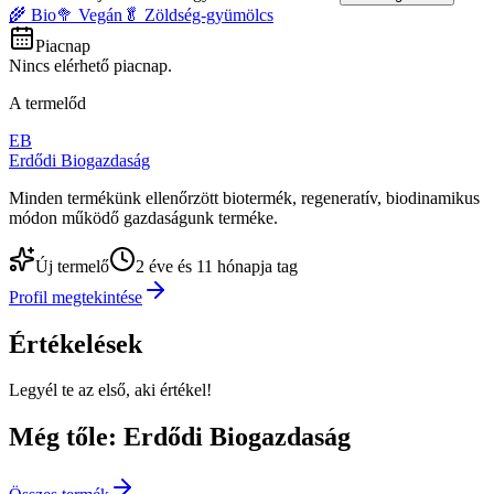
🌾 Bio
🥦 Vegán
🥬 Zöldség-gyümölcs
Piacnap
Nincs elérhető piacnap.
A termelőd
EB
Erdődi Biogazdaság
Minden termékünk ellenőrzött biotermék, regeneratív, biodinamikus
módon működő gazdaságunk terméke.
Új termelő
2 éve és 11 hónapja tag
Profil megtekintése
Értékelések
Legyél te az első, aki értékel!
Még tőle: Erdődi Biogazdaság