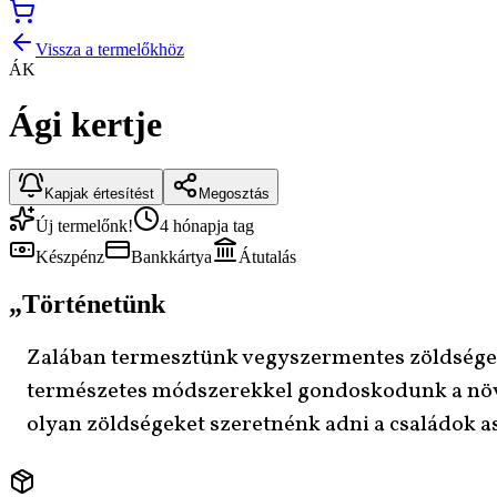
Vissza a termelőkhöz
ÁK
Ági kertje
Kapjak értesítést
Megosztás
Új termelőnk!
4 hónapja tag
Készpénz
Bankkártya
Átutalás
„
Történetünk
Zalában termesztünk vegyszermentes zöldségek
természetes módszerekkel gondoskodunk a növény
olyan zöldségeket szeretnénk adni a családok a