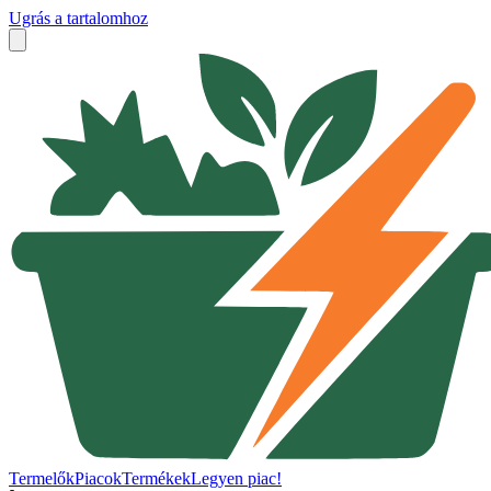
Ugrás a tartalomhoz
Termelők
Piacok
Termékek
Legyen piac!