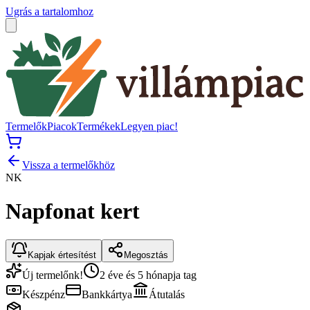
Ugrás a tartalomhoz
Termelők
Piacok
Termékek
Legyen piac!
Vissza a termelőkhöz
NK
Napfonat kert
Kapjak értesítést
Megosztás
Új termelőnk!
2 éve és 5 hónapja tag
Készpénz
Bankkártya
Átutalás