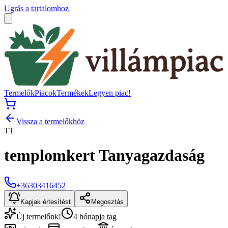
Ugrás a tartalomhoz
Termelők
Piacok
Termékek
Legyen piac!
Vissza a termelőkhöz
TT
templomkert Tanyagazdaság
+36303416452
Kapjak értesítést
Megosztás
Új termelőnk!
4 hónapja tag