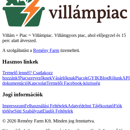
Villám + Piac = Villámpiac. Villámgyors piac, ahol előjegyzel és 15
perc alatt átveszed.
A szolgáltatást a
Remény Farm
üzemelteti.
Hasznos linkek
Termelő lennél?
Csatlakozz
hozzánk!
Piacszervezőknek
Vásárlóknak
Piacok
GYIK
Blog
Rólunk
API
dokumentáció
Kapcsolat
Termelői Facebook-közösség
Jogi információk
Impresszum
Felhasználási Feltételek
Adatvédelmi Tájékoztató
Fiók
törlése
Süti Szabályzat
Eladói Feltételek
©
2026
Remény Farm Kft.
Minden jog fenntartva.