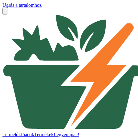
Ugrás a tartalomhoz
Termelők
Piacok
Termékek
Legyen piac!