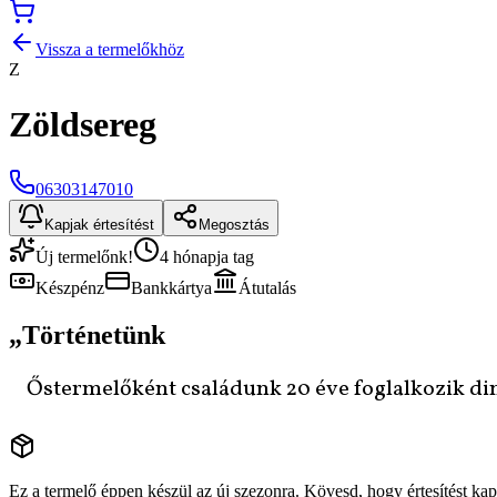
Vissza a termelőkhöz
Z
Zöldsereg
06303147010
Kapjak értesítést
Megosztás
Új termelőnk!
4 hónapja tag
Készpénz
Bankkártya
Átutalás
„
Történetünk
Őstermelőként családunk 20 éve foglalkozik din
Ez a termelő éppen készül az új szezonra. Kövesd, hogy értesítést kapj