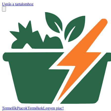
Ugrás a tartalomhoz
Termelők
Piacok
Termékek
Legyen piac!