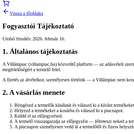
Vissza a főoldalra
Fogyasztói Tájékoztató
Utolsó frissítés
:
2026. február 16.
1. Általános tájékoztatás
A Villámpiac (villampiac.hu) közvetítő platform — az adásvételi szerző
megfelelőségért a termelő felel.
A fizetés az átvételkor, személyesen történik — a Villámpiac nem keze
2. A vásárlás menete
Böngészd a termelők kínálatát és válaszd ki a kívánt termékeket
Helyezd a termékeket a kosárba és válaszd ki a piacnapot.
Küldd el az előjegyzésed.
A termelő visszaigazolja az előjegyzést — félreteszi neked a te
A piacnapon személyesen vedd át a termelőtől és fizess helyszí