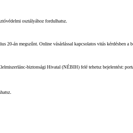
sztóvédelmi osztályához fordulhatsz.
us 20-án megszűnt. Online vásárlással kapcsolatos vitás kérdésben a bé
elmiszerlánc-biztonsági Hivatal (NÉBIH) felé tehetsz bejelentést: port
hatsz.