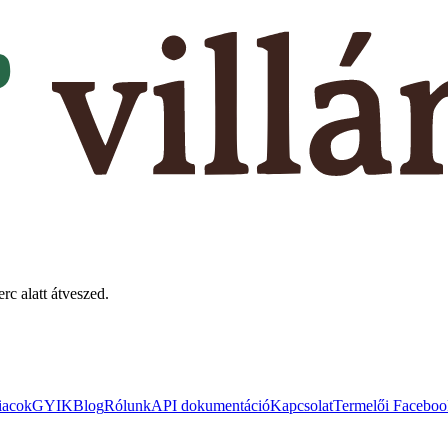
rc alatt átveszed.
iacok
GYIK
Blog
Rólunk
API dokumentáció
Kapcsolat
Termelői Faceboo