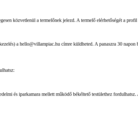
esen közvetlenül a termelőnek jelezd. A termelő elérhetőségét a profil 
ókkezelés) a hello@villampiac.hu címre küldheted. A panaszra 30 napon 
ulhatsz:
elmi és iparkamara mellett működő békéltető testülethez fordulhatsz. A t