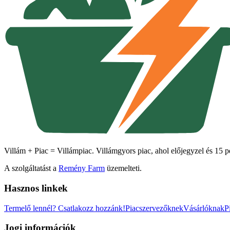
Villám + Piac = Villámpiac. Villámgyors piac, ahol előjegyzel és 15 pe
A szolgáltatást a
Remény Farm
üzemelteti.
Hasznos linkek
Termelő lennél?
Csatlakozz hozzánk!
Piacszervezőknek
Vásárlóknak
P
Jogi információk