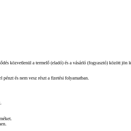
dés közvetlenül a termelő (eladó) és a vásárló (fogyasztó) között jön l
l pénzt és nem vesz részt a fizetési folyamatban.
.
rméket.
nen.