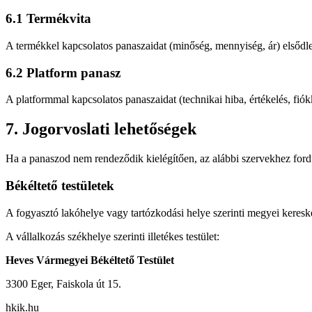
6.1 Termékvita
A termékkel kapcsolatos panaszaidat (minőség, mennyiség, ár) elsődleg
6.2 Platform panasz
A platformmal kapcsolatos panaszaidat (technikai hiba, értékelés, fi
7. Jogorvoslati lehetőségek
Ha a panaszod nem rendeződik kielégítően, az alábbi szervekhez ford
Békéltető testületek
A fogyasztó lakóhelye vagy tartózkodási helye szerinti megyei keresked
A vállalkozás székhelye szerinti illetékes testület:
Heves Vármegyei Békéltető Testület
3300 Eger, Faiskola út 15.
hkik.hu