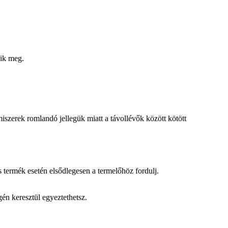
dik meg.
lmiszerek romlandó jellegük miatt a távollévők között kötött
s termék esetén elsődlegesen a termelőhöz fordulj.
gén keresztül egyeztethetsz.