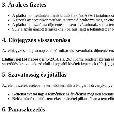
3. Árak és fizetés
A platformon feltüntetett árak bruttó árak (az ÁFA-t tartalmazz
A fizetés az átvételkor történik. A termelő határozza meg az elf
A platform használata díjmentes — sem a vásárlónak, sem a ter
Súly alapján árazott termékeknél (pl. hús, sajt) a feltüntetett á
4. Előjegyzés visszavonása
Az előjegyzésed a piacnap előtt bármikor visszavonható, díjmentesen,
Elállási jog (14 napos):
a 45/2014. (II. 26.) Korm. rendelet szerinti e
szerződésekre vonatkozó elállási jog alól kivételt képeznek (29. § (1) 
5. Szavatosság és jótállás
Az élelmiszerek esetében a termelőt terhelik a Polgári Törvénykönyv (
Kellékszavatosság:
a terméknek az átvételkor meg kell feleln
Reklamáció:
a hibás terméket az átvétel pillanatában a termelő
6. Panaszkezelés