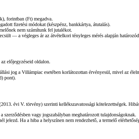
ák), forintban (Ft) megadva.
ogadott fizetési módokat (készpénz, bankkártya, átutalás).
melőnek nem számítunk fel jutalékot.
r becsült — a végleges ár az átvételkori tényleges mérés alapján határozó
 az előjegyzéseid oldalon.
lállási jog a Villámpiac esetében korlátozottan érvényesül, mivel az éle
d) pont).
2013. évi V. törvény) szerinti kellékszavatossági kötelezettségek. Hibá
ie a szerződésben vagy jogszabályban meghatározott tulajdonságoknak.
nél jelezd. Ha a hiba a helyszínen nem rendezhető, a termelő elérhetősé