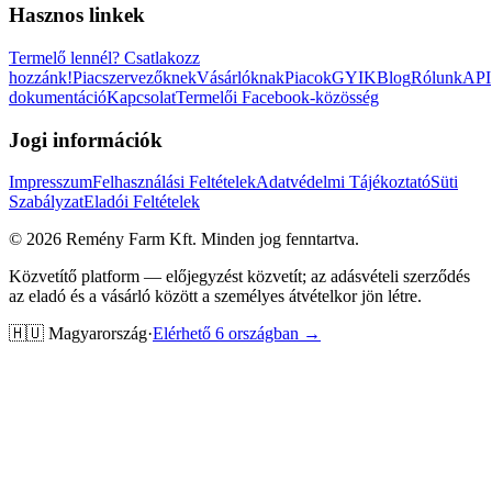
Hasznos linkek
Termelő lennél?
Csatlakozz
hozzánk!
Piacszervezőknek
Vásárlóknak
Piacok
GYIK
Blog
Rólunk
API
dokumentáció
Kapcsolat
Termelői Facebook-közösség
Jogi információk
Impresszum
Felhasználási Feltételek
Adatvédelmi Tájékoztató
Süti
Szabályzat
Eladói Feltételek
©
2026
Remény Farm Kft.
Minden jog fenntartva.
Közvetítő platform — előjegyzést közvetít; az adásvételi szerződés
az eladó és a vásárló között a személyes átvételkor jön létre.
🇭🇺
Magyarország
·
Elérhető 6 országban →