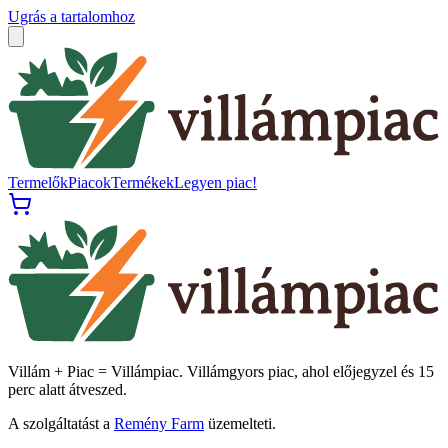
Ugrás a tartalomhoz
Termelők
Piacok
Termékek
Legyen piac!
Villám + Piac = Villámpiac. Villámgyors piac, ahol előjegyzel és 15
perc alatt átveszed.
A szolgáltatást a
Remény Farm
üzemelteti.