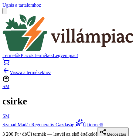
Ugrás a tartalomhoz
Termelők
Piacok
Termékek
Legyen piac!
Vissza a termékekhez
SM
csirke
SM
Szabad Madár Regeneratív Gazdaság
Új termelő
3 200 Ft / db
Új termék — legyél az első értékelő!
Megosztás