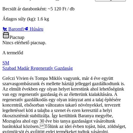
Becsült ár darabonként
: ~
5 120 Ft
/
db
Átlagos súly (kg)
:
1.6
kg
🐔 Baromfi
🥩 Húsáru
Piacnap
Nincs elérhető piacnap.
A termelőd
SM
Szabad Madár Regeneratív Gazdaság
Gréczi Vivien és Tompa Miklós vagyunk, már 4 éve együtt
szarvasgombászunk és mellette háztáji jelleggel gazdálkodtunk is.
Az elmúlt években egy olyan helyet kerestünk ahol lehetőségünk
van egy regeneratív gazdaság és az életterünk kialakítására. A
regeneratív gazdálkodás egy olyan irányzat ami a talaj építésére
koncentrál, elsősorban változatos takaró növényekkel, tervezett
legeltetéssel köti a talajba a szenet és ezen keresztül a helyi
ökoszisztémát stabilizálja. Így kerültünk Baranya megyébe,
Mozsgóra ahol egy 30 éve bio tanya gazdaságot vásároltunk
barátokkal közösen. Tőlünk az idei évben tojást, húst, zöldséget,
gyümölcsöt és gyűjtött erdei termékeket tudtok vásárolni.