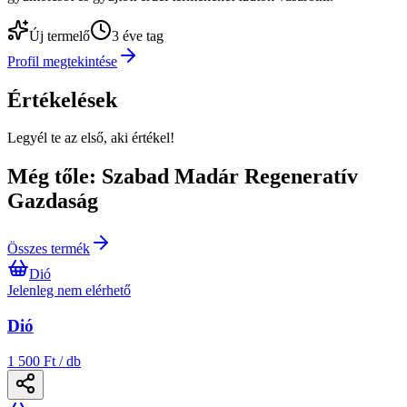
Új termelő
3 éve tag
Profil megtekintése
Értékelések
Legyél te az első, aki értékel!
Még tőle: Szabad Madár Regeneratív
Gazdaság
Összes termék
Dió
Jelenleg nem elérhető
Dió
1 500 Ft / db