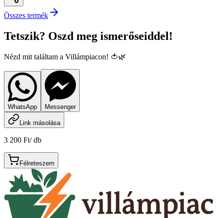
Összes termék
Tetszik? Oszd meg ismerőseiddel!
Nézd mit találtam a Villámpiacon! 🍅🌿
WhatsApp
Messenger
Link másolása
3 200 Ft
/
db
Félreteszem