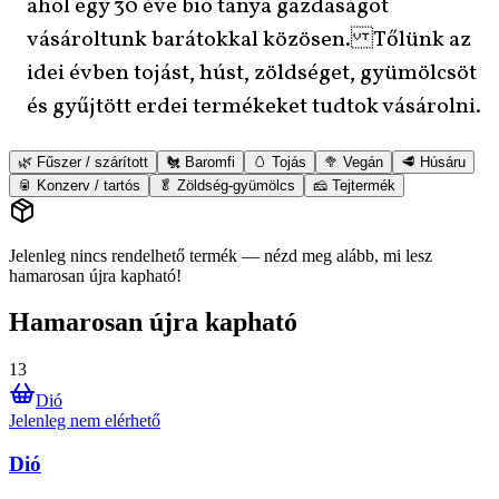
ahol egy 30 éve bio tanya gazdaságot
vásároltunk barátokkal közösen. Tőlünk az
idei évben tojást, húst, zöldséget, gyümölcsöt
és gyűjtött erdei termékeket tudtok vásárolni.
🌿 Fűszer / szárított
🐔 Baromfi
🥚 Tojás
🥦 Vegán
🥩 Húsáru
🥫 Konzerv / tartós
🥬 Zöldség-gyümölcs
🧀 Tejtermék
Jelenleg nincs rendelhető termék — nézd meg alább, mi lesz
hamarosan újra kapható!
Hamarosan újra kapható
13
Dió
Jelenleg nem elérhető
Dió