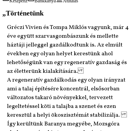
Készpénz
Bankkártya
Átutalás
„
Történetünk
Gréczi Vivien és Tompa Miklós vagyunk, már 4
éve együtt szarvasgombászunk és mellette
háztáji jelleggel gazdálkodtunk is. Az elmúlt
években egy olyan helyet kerestünk ahol
lehetőségünk van egy regeneratív gazdaság és
az életterünk kialakítására.
A regeneratív gazdálkodás egy olyan irányzat
ami a talaj építésére koncentrál, elsősorban
változatos takaró növényekkel, tervezett
legeltetéssel köti a talajba a szenet és ezen
keresztül a helyi ökoszisztémát stabilizálja.
Így kerültünk Baranya megyébe, Mozsgóra