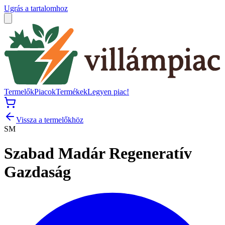
Ugrás a tartalomhoz
Termelők
Piacok
Termékek
Legyen piac!
Vissza a termelőkhöz
SM
Szabad Madár Regeneratív
Gazdaság