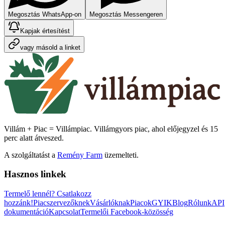
Megosztás WhatsApp-on
Megosztás Messengeren
Kapjak értesítést
vagy másold a linket
Villám + Piac = Villámpiac. Villámgyors piac, ahol előjegyzel és 15
perc alatt átveszed.
A szolgáltatást a
Remény Farm
üzemelteti.
Hasznos linkek
Termelő lennél?
Csatlakozz
hozzánk!
Piacszervezőknek
Vásárlóknak
Piacok
GYIK
Blog
Rólunk
API
dokumentáció
Kapcsolat
Termelői Facebook-közösség