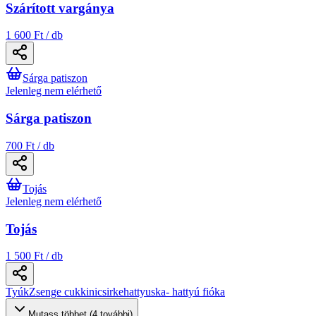
Szárított vargánya
1 600 Ft / db
Sárga patiszon
Jelenleg nem elérhető
Sárga patiszon
700 Ft / db
Tojás
Jelenleg nem elérhető
Tojás
1 500 Ft / db
Tyúk
Zsenge cukkini
csirke
hattyuska- hattyú fióka
Mutass többet (4 további)