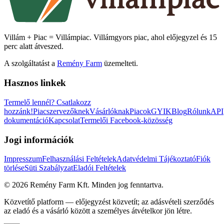
Villám + Piac = Villámpiac. Villámgyors piac, ahol előjegyzel és 15
perc alatt átveszed.
A szolgáltatást a
Remény Farm
üzemelteti.
Hasznos linkek
Termelő lennél?
Csatlakozz
hozzánk!
Piacszervezőknek
Vásárlóknak
Piacok
GYIK
Blog
Rólunk
API
dokumentáció
Kapcsolat
Termelői Facebook-közösség
Jogi információk
Impresszum
Felhasználási Feltételek
Adatvédelmi Tájékoztató
Fiók
törlése
Süti Szabályzat
Eladói Feltételek
©
2026
Remény Farm Kft.
Minden jog fenntartva.
Közvetítő platform — előjegyzést közvetít; az adásvételi szerződés
az eladó és a vásárló között a személyes átvételkor jön létre.