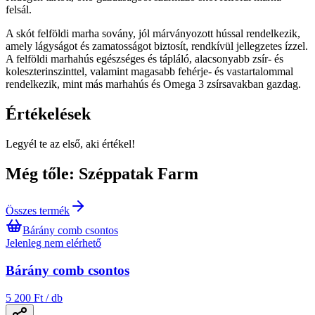
felsál.
A skót felföldi marha sovány, jól márványozott hússal rendelkezik,
amely lágyságot és zamatosságot biztosít, rendkívül jellegzetes ízzel.
A felföldi marhahús egészséges és tápláló, alacsonyabb zsír- és
koleszterinszinttel, valamint magasabb fehérje- és vastartalommal
rendelkezik, mint más marhahús és Omega 3 zsírsavakban gazdag.
Értékelések
Legyél te az első, aki értékel!
Még tőle: Széppatak Farm
Összes termék
Bárány comb csontos
Jelenleg nem elérhető
Bárány comb csontos
5 200 Ft / db