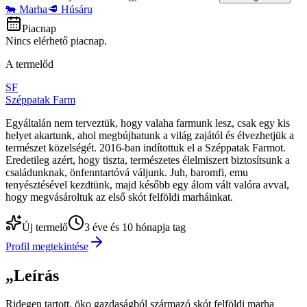
🐄 Marha
🥩 Húsáru
Piacnap
Nincs elérhető piacnap.
A termelőd
SF
Széppatak Farm
Egyáltalán nem terveztük, hogy valaha farmunk lesz, csak egy kis
helyet akartunk, ahol megbújhatunk a világ zajától és élvezhetjük a
természet közelségét. 2016-ban indítottuk el a Széppatak Farmot.
Eredetileg azért, hogy tiszta, természetes élelmiszert biztosítsunk a
családunknak, önfenntartóvá váljunk. Juh, baromfi, emu
tenyésztésével kezdtünk, majd később egy álom vált valóra avval,
hogy megvásároltuk az első skót felföldi marháinkat.
Új termelő
3 éve és 10 hónapja tag
Profil megtekintése
„
Leírás
Ridegen tartott, öko gazdaságból származó skót felföldi marha