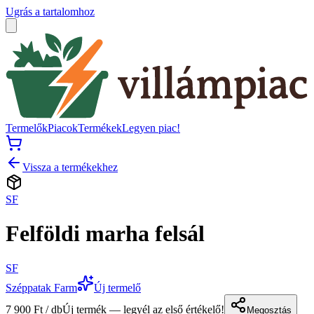
Ugrás a tartalomhoz
Termelők
Piacok
Termékek
Legyen piac!
Vissza a termékekhez
SF
Felföldi marha felsál
SF
Széppatak Farm
Új termelő
7 900 Ft / db
Új termék — legyél az első értékelő!
Megosztás